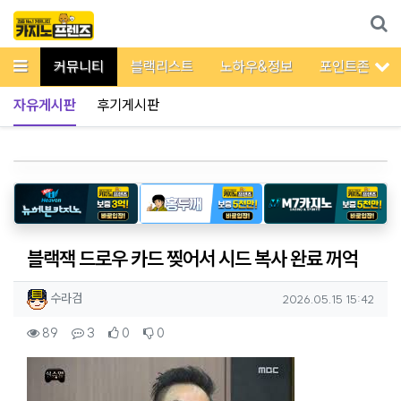
메뉴
이벤트
커뮤니티
블랙리스트
노하우&정보
포인트존
서
자유게시판
후기게시판
블랙잭 드로우 카드 찢어서 시드 복사 완료 꺼억
작성자 정보
작성
작성일
수라검
2026.05.15 15:42
컨텐츠 정보
조회
댓글
추천
비추천
89
3
0
0
본문