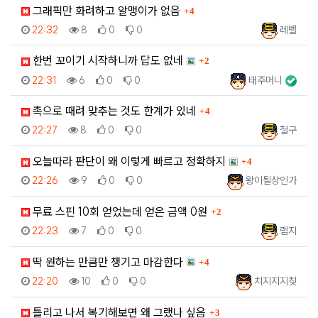
댓글
그래픽만 화려하고 알맹이가 없음
4
등록일
조회
추천
비추천
등록자
22:32
8
0
0
레벨
댓글
한번 꼬이기 시작하니까 답도 없네
2
등록일
조회
추천
비추천
등록자
22:31
6
0
0
태주머니
댓글
촉으로 때려 맞추는 것도 한계가 있네
4
등록일
조회
추천
비추천
등록자
22:27
8
0
0
철구
댓글
오늘따라 판단이 왜 이렇게 빠르고 정확하지
4
등록일
조회
추천
비추천
등록자
22:26
9
0
0
왕이될상인가
댓글
무료 스핀 10회 얻었는데 얻은 금액 0원
2
등록일
조회
추천
비추천
등록자
22:23
7
0
0
램지
댓글
딱 원하는 만큼만 챙기고 마감한다
4
등록일
조회
추천
비추천
등록자
22:20
10
0
0
치지지지칮
댓글
틀리고 나서 복기해보면 왜 그랬나 싶음
3