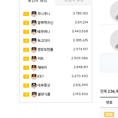
포인트 랭킹
주니주니
3,785,130
1
블랙잭귀신
3,511,214
2
태주머니
3,443,568
3
독고다이
3,385,615
4
젠장또한폴
2,974,197
5
커트
2,909,086
6
재바리
2,848,811
7
KK1
2,670,430
8
마루쫑긋
2,516,499
9
전체
236,
불량식품
2,143,406
10
번호
공