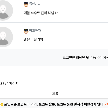
줄만간다님의 댓글
줄만간다
에볼 수수료 진짜 빡셈 하
먹고하자님의 댓글
먹고하자
낼은 따실거임
로그인한 회원만 댓글 등록이 가
937
/ 1 페이지
제목
댓
지사항
포인트존 포인트 바카라, 포인트 슬롯, 포인트 룰렛 일시적 비활성화 안내
3