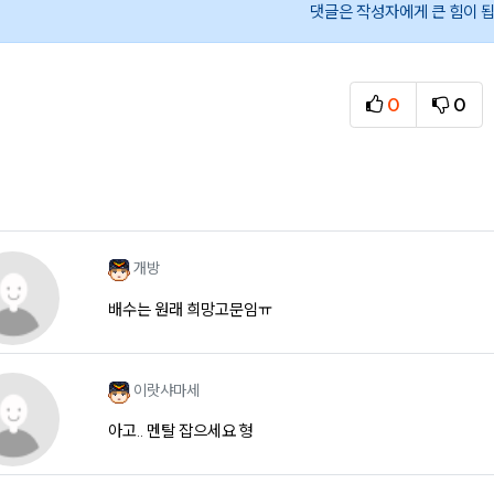
댓글은 작성자에게 큰 힘이 
0
0
추천
비추
료
개방님의 댓글
개방
배수는 원래 희망고문임ㅠ
이랏샤마세님의 댓글
이랏샤마세
아고.. 멘탈 잡으세요 형