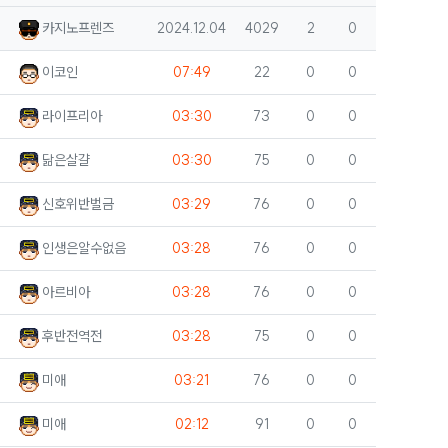
등록자
등록일
조회
추천
비추천
카지노프렌즈
2024.12.04
4029
2
0
등록자
등록일
조회
추천
비추천
이코인
07:49
22
0
0
등록자
등록일
조회
추천
비추천
라이프리아
03:30
73
0
0
등록자
등록일
조회
추천
비추천
닮은살걀
03:30
75
0
0
등록자
등록일
조회
추천
비추천
신호위반벌금
03:29
76
0
0
등록자
등록일
조회
추천
비추천
인생은알수없음
03:28
76
0
0
등록자
등록일
조회
추천
비추천
아르비아
03:28
76
0
0
등록자
등록일
조회
추천
비추천
후반전역전
03:28
75
0
0
등록자
등록일
조회
추천
비추천
미애
03:21
76
0
0
등록자
등록일
조회
추천
비추천
미애
02:12
91
0
0