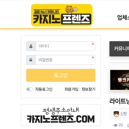
업체
메인 메뉴
필수
아이디
커뮤니
필수
비밀번호
로그인
자동로그인
회원가입
정보찾기
라이트닝
작성자
신창
컨텐츠
조
95