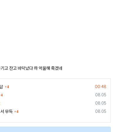
으로 통합 운영됩니다
[공지] 텔레그램 채널 운영 중지 안내
[안내]
뜯기고 잔고 바닥났다 하 억울해 죽겠네
댓글
등록일
 답
00:48
4
댓글
등록일
08.05
4
댓글
등록일
08.05
댓글
등록일
려서 무득
08.05
4