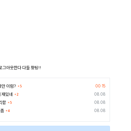
벳 으로 통합 운영됩니다
[공지] 텔레그램 채널 운영 중지 안내
[안
로그아웃한다 다들 홧팅!!
댓글
등록일
나만 이럼?
00:15
5
댓글
등록일
 재밌네
08.08
2
댓글
등록일
킥함
08.08
5
댓글
등록일
유좀
08.08
4