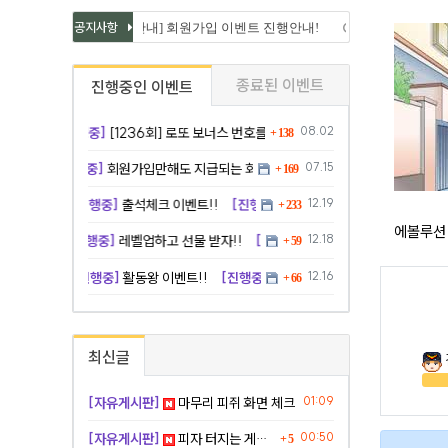
공지사항
[안내] 회원가입 이벤트 진행안내!
[안내] 아리아
본문
종료된 이벤트
진행중인 이벤트
댓글
등록일
08.02
라!!
[진행중]
[1236회] 로또 보너스 번호를 맞춰라!!
[진행중]
[1236회] 로또 
138
댓글
등록일
07.15
트!
[진행중]
회원가입만해도 지급되는 회원가입이벤트!
[진행중]
회원가입만해도
169
댓글
등록일
12.19
이벤트!!
[진행중]
출석체크 이벤트!!
[진행중]
출석체크 이벤트!!
[진행중]
출석
233
에볼루션 
댓글
등록일
12.18
받자!!
[진행중]
레벨업하고 선물 받자!!
[진행중]
레벨업하고 선물 받자!!
[진
59
댓글
등록일
12.16
이벤트!!
[진행중]
활동왕 이벤트!!
[진행중]
활동왕 이벤트!!
[진행중]
활동왕 
66
최신글
69%
등록일
01:09
[자유게시판]
마무리 피쥐 화면 체크
댓글
등록일
00:50
[자유게시판]
피자 터지는 게임 하다가 내 멘탈이 터짐
5