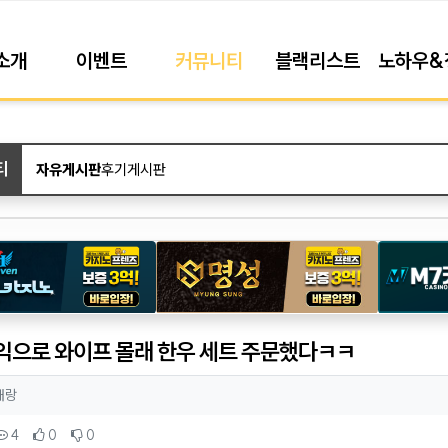
소개
이벤트
커뮤니티
블랙리스트
노하우&
티
자유게시판
후기게시판
익으로 와이프 몰래 한우 세트 주문했다ㅋㅋ
 정보
작성
태랑
 정보
회
댓글
추천
비추천
4
0
0