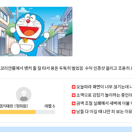
카지노 > 명성카지노 로 리뉴얼 됩니다.
[안내] 게임방카지노 → 에디션 
보너스 번호를 맞춰라!!
[진행중]
[1236회] 로또 보너스 번호를 맞춰라!!
 지급되는 회원가입이벤트!
[진행중]
회원가입만해도 지급되는 회원가입이벤트!
체크 이벤트!!
코리안룸에서 뱅커 줄 잘 타서 용돈 두둑히 벌었음. 수익 인증샷 올리고 조용히 
행중]
레벨업하고 선물 받자!!
이벤트!!
오늘따라 화면이 너무 끊기는데 
소액으로 감잡기 놀이하는 중인데
금액 조절 실패해서 새벽에 이불 
검치태랑
(정회원)
레벨 6
남들 다 이길 때 나만 피 보는 이