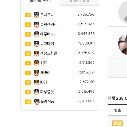
포인트 랭킹
주니주니
3,786,750
1
블랙잭귀신
3,514,064
2
태주머니
3,447,378
3
독고다이
3,388,911
4
젠장또한폴
2,975,997
5
커트
2,911,366
6
재바리
2,852,621
7
KK1
2,672,110
8
마루쫑긋
2,516,499
9
전체
238,0
불량식품
2,143,406
10
번호
공