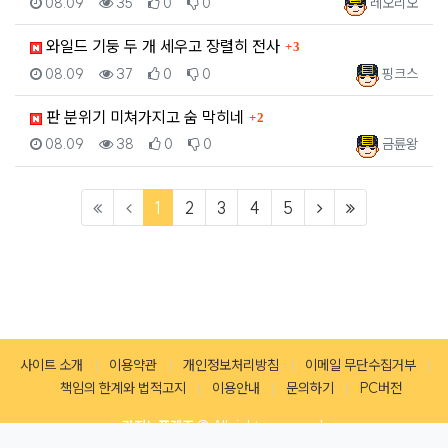
등록일
조회
추천
비추천
등록자
08.09
35
0
0
레오리오
댓글
와일드 기둥 두 개 세우고 장렬히 전사
3
등록일
조회
추천
비추천
등록자
08.09
37
0
0
핑크스
댓글
판 분위기 미쳐가지고 숨 막히네
2
등록일
조회
추천
비추천
등록자
08.09
38
0
0
금륜왕
(current)
(next)
(last)
1
2
3
4
5
사이트 소개
이용약관
개인정보처리방침
이메일 무단수집거부
책임의 한계와 법적고지
이용안내
문의하기
PC버전
카지노프렌즈
All rights reserved.