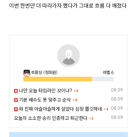
이번 한번만 더 따라가자 했다가 그대로 흐름 다 깨졌다
트황상
(정회원)
레벨 6
76%
댓글
등록일
08.09
나만 오늘 타임라인 꼬이냐?
4
댓글
등록일
08.09
기본 배수도 못 맞추고 순삭
4
댓글
등록일
08.09
와 진짜 아슬아슬하게 살았다 심장 쫄깃하네
4
댓글
등록일
08.09
오늘의 소소한 승리 인증하고 퇴근한다
2