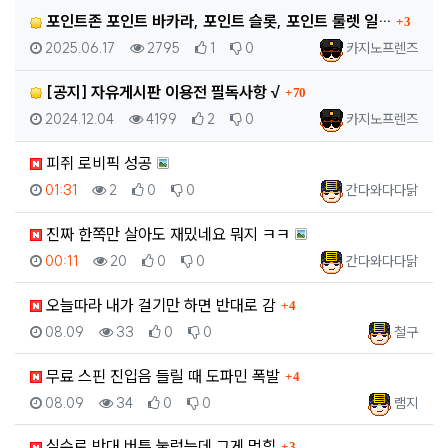
댓글
포인트존 포인트 바카라, 포인트 슬롯, 포인트 룰렛 일…
3
등록일
조회
추천
비추천
등록자
2025.06.17
2795
1
0
카지노프렌즈
댓글
[공지] 자유게시판 이용전 필독사항 √
70
등록일
조회
추천
비추천
등록자
2024.12.04
4199
2
0
카지노프렌즈
피쥐 로비픽 성공
등록일
조회
추천
비추천
등록자
01:31
2
0
0
간다와다다닭
진짜 한쪽만 살아도 재밌네요 뭐지 ㅋㅋ
등록일
조회
추천
비추천
등록자
00:11
20
0
0
간다와다다닭
댓글
오늘따라 내가 걸기만 하면 반대로 감
4
등록일
조회
추천
비추천
등록자
08.09
33
0
0
철구
댓글
무료 스핀 진입음 들릴 때 도파민 폭발
4
등록일
조회
추천
비추천
등록자
08.09
34
0
0
램지
댓글
실수로 반대 버튼 눌렀는데 그게 먹힘
3