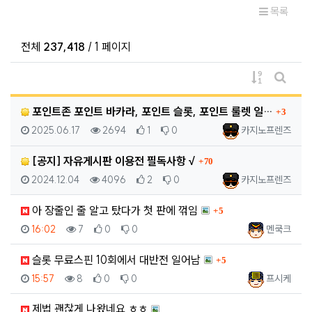
목록
전체
237,418
/ 1 페이지
게시물 정렬
게시판 
댓글
포인트존 포인트 바카라, 포인트 슬롯, 포인트 룰렛 일…
3
등록일
조회
추천
비추천
등록자
2025.06.17
2694
1
0
카지노프렌즈
댓글
[공지] 자유게시판 이용전 필독사항 √
70
등록일
조회
추천
비추천
등록자
2024.12.04
4096
2
0
카지노프렌즈
댓글
아 장줄인 줄 알고 탔다가 첫 판에 꺾임
5
등록일
조회
추천
비추천
등록자
16:02
7
0
0
멘쿡크
댓글
슬롯 무료스핀 10회에서 대반전 일어남
5
등록일
조회
추천
비추천
등록자
15:57
8
0
0
프시케
제법 괜찮게 나왔네요 ㅎㅎ