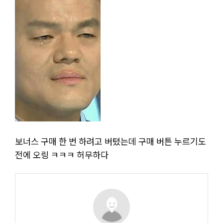
보너스 구매 한 번 하려고 버텼는데 구매 버튼 누르기도
전에 오링 ㅋㅋㅋ 허무하다