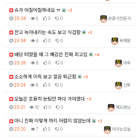
댓글
슈가 어질어질하네요 ㅠ
2
등록일
조회
추천
비추천
등록자
23:34
5
0
0
관중석전문가
댓글
잔고 녹아내리는 속도 보고 식겁함
2
등록일
조회
추천
비추천
등록자
23:34
6
0
0
욕해왕
댓글
배당 터졌을 때 그 쾌감은 진짜 최고임
4
등록일
조회
추천
비추천
등록자
23:28
8
0
0
마후
댓글
소소하게 이득 보고 깔끔 퇴근함
3
등록일
조회
추천
비추천
등록자
23:24
8
0
0
신투
댓글
오늘은 조용히 눈팅만 하다 가야겠다
5
등록일
조회
추천
비추천
등록자
23:21
10
0
0
페도련님
댓글
아니 진짜 이렇게 까지 어렵지 않았는데
2
등록일
조회
추천
비추천
등록자
23:20
7
0
0
야구는오늘