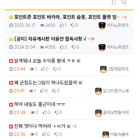
게시물 정렬
게시판 
댓글
포인트존 포인트 바카라, 포인트 슬롯, 포인트 룰렛 일…
3
등록일
조회
추천
비추천
등록자
2025.06.17
2655
1
0
카지노프렌즈
댓글
[공지] 자유게시판 이용전 필독사항 √
70
등록일
조회
추천
비추천
등록자
2024.12.04
4058
2
0
카지노프렌즈
알게뭐냐 오늘 수익좀 봤네 ㅋㅎ
등록일
조회
추천
비추천
등록자
23:44
1
0
0
2렇게잘하조
왜 군침도는그림이 하나도없을까
등록일
조회
추천
비추천
등록자
23:41
1
0
0
알고리즘의노예
하아 내일도 출근이네 ㅠㅠ
등록일
조회
추천
비추천
등록자
23:38
2
0
0
클레오빡돌아여
댓글
진짜 엿이나 먹어라 ㅅㅂ거
2
등록일
조회
추천
비추천
등록자
23:35
5
0
0
어둠속불씨