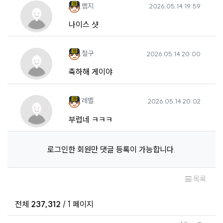
램지님의 댓글
작성일
램지
2026.05.14 19:59
나이스 샷
철구님의 댓글
작성일
철구
2026.05.14 20:00
축하해 게이야
레벨님의 댓글
작성일
레벨
2026.05.14 20:02
부럽네 ㅋㅋㅋ
로그인한 회원만 댓글 등록이 가능합니다.
목록
전체
237,312
/ 1 페이지