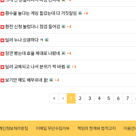
댓글
환수율 높다는 게임 들갔는데 다 거짓말임
4
댓글
환전 신청 눌렀더니 점검 들어감
4
딜러 누나 상큼하다 ㅋ
댓글
잠깐 봤는데 효율 제대로 나왔네
4
댓글
딜러 교체되고 나서 분위기 싹 바뀜
3
댓글
보기만 해도 배부르네 핡
4
(current)
1
2
3
4
5
6
7
개인정보처리방침
이메일 무단수집거부
책임의 한계와 법적고지
이용안