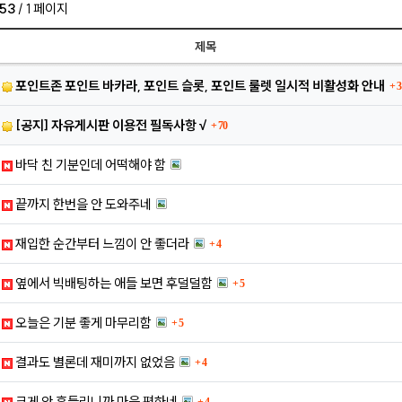
753
/ 1 페이지
제목
댓
지사항
포인트존 포인트 바카라, 포인트 슬롯, 포인트 룰렛 일시적 비활성화 안내
3
댓글
지사항
[공지] 자유게시판 이용전 필독사항 √
70
바닥 친 기분인데 어떡해야 함
끝까지 한번을 안 도와주네
댓글
재입한 순간부터 느낌이 안 좋더라
4
댓글
옆에서 빅배팅하는 애들 보면 후덜덜함
5
댓글
오늘은 기분 좋게 마무리함
5
댓글
결과도 별론데 재미까지 없었음
4
댓글
크게 안 흔들리니까 마음 편하네
4