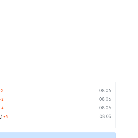
 으로 통합 운영됩니다
[공지] 텔레그램 채널 운영 중지 안내
[안
댓글
등록일
08.06
2
댓글
등록일
08.06
2
댓글
등록일
08.06
4
댓글
등록일
감
08.05
5