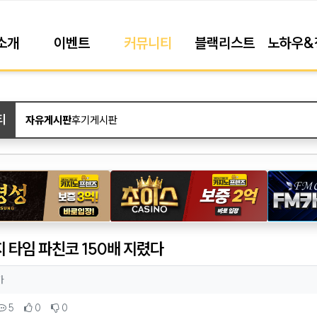
소개
이벤트
커뮤니티
블랙리스트
노하우&
티
자유게시판
후기게시판
 타임 파친코 150배 지렸다
 정보
작성
가
 정보
회
댓글
추천
비추천
5
0
0