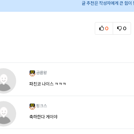
글 추천은 작성자에게 큰 힘이
0
0
추천
비추
료
금륜왕님의 댓글
금륜왕
파친코 나이스 ㅋㅋㅋ
핑크스님의 댓글
핑크스
축하한다 게이야