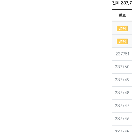
전체
237,
번호
공
공
번호
237751
번호
237750
번호
237749
번호
237748
번호
237747
번호
237746
번호
237745