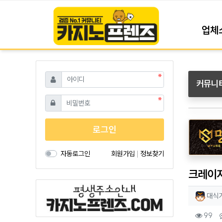
업체
메인 메뉴
필수
아이디
커뮤니
필수
비밀번호
로그인
자동로그인
회원가입
정보찾기
크레이지
작성자
대식
컨텐츠
조
99