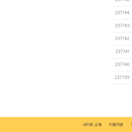
번호
237744
번호
237743
번호
237742
번호
237741
번호
237740
번호
237739
사이트 소개
이용약관