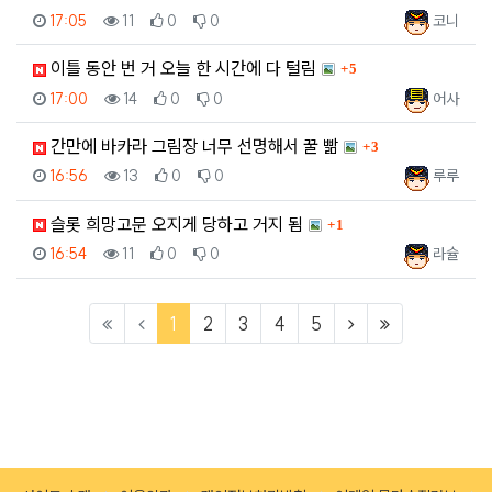
등록일
조회
추천
비추천
등록자
17:05
11
0
0
코니
댓글
이틀 동안 번 거 오늘 한 시간에 다 털림
5
등록일
조회
추천
비추천
등록자
17:00
14
0
0
어사
댓글
간만에 바카라 그림장 너무 선명해서 꿀 빪
3
등록일
조회
추천
비추천
등록자
16:56
13
0
0
루루
댓글
슬롯 희망고문 오지게 당하고 거지 됨
1
등록일
조회
추천
비추천
등록자
16:54
11
0
0
라슐
(current)
(next)
(last)
1
2
3
4
5