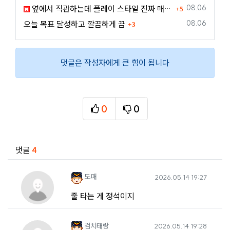
댓글
등록일
08.06
옆에서 직관하는데 플레이 스타일 진짜 매섭다
5
댓글
등록일
08.06
오늘 목표 달성하고 깔끔하게 끔
3
댓글은 작성자에게 큰 힘이 됩니다
0
0
추천
비추천
관련자료
댓글
4
도패님의 댓글
작성일
도패
2026.05.14 19:27
줄 타는 게 정석이지
검치태랑님의 댓글
작성일
검치태랑
2026.05.14 19:28