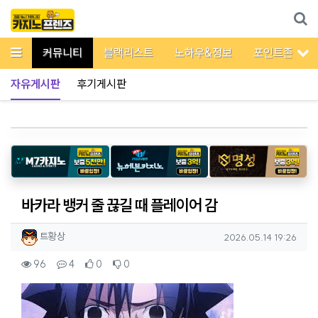
메뉴
이벤트
커뮤니티
블랙리스트
노하우&정보
포인트존
서
자유게시판
후기게시판
바카라 뱅커 줄 끊길 때 플레이어 감
작성자 정보
작성
작성일
트황상
2026.05.14 19:26
컨텐츠 정보
조회
댓글
추천
비추천
96
4
0
0
본문