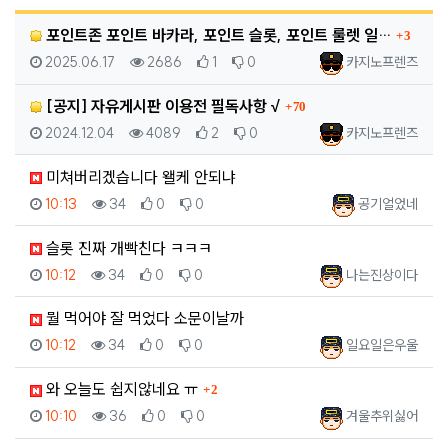
게시판 
댓글
포인트존 포인트 바카라, 포인트 슬롯, 포인트 룰렛 일…
3
등록일
조회
추천
비추천
등록자
2025.06.17
2686
1
0
카지노프렌즈
댓글
[공지] 자유게시판 이용전 필독사항 √
70
등록일
조회
추천
비추천
등록자
2024.12.04
4089
2
0
카지노프렌즈
미쳐버리겠습니다 왤케 안되냐
등록일
조회
추천
비추천
등록자
10:13
34
0
0
공기얼었네
슬롯 진짜 개빡친다 ㅋㅋㅋ
등록일
조회
추천
비추천
등록자
10:12
34
0
0
나는진상이다
뭘 먹어야 잘 먹었다 소문이날까
등록일
조회
추천
비추천
등록자
10:12
34
0
0
일요일은우울
댓글
와 오늘도 쉽지않네요 ㅠ
2
등록일
조회
추천
비추천
등록자
10:10
36
0
0
겨울추위싫어