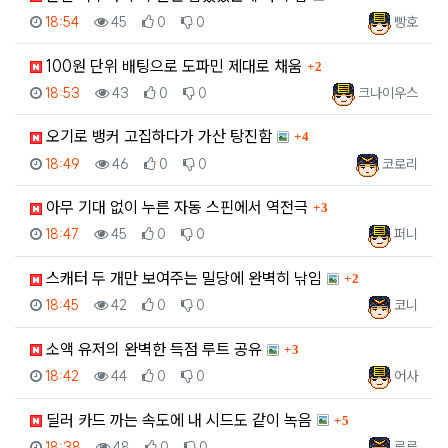
등록일
조회
추천
비추천
등록자
18:54
45
0
0
빵호
댓글
100원 단위 배팅으로 도파민 제대로 채움
2
등록일
조회
추천
비추천
등록자
18:53
43
0
0
크나이우스
댓글
오기로 뱅커 고집하다가 가산 탕진함
4
등록일
조회
추천
비추천
등록자
18:49
46
0
0
코로리
댓글
아무 기대 없이 누른 자동 스핀에서 역전극
3
등록일
조회
추천
비추천
등록자
18:47
45
0
0
퍼니
댓글
스캐터 두 개만 보여주는 밀당에 완벽히 낚임
2
등록일
조회
추천
비추천
등록자
18:45
42
0
0
코니
댓글
소액 유저의 완벽한 득점 루트 공유
3
등록일
조회
추천
비추천
등록자
18:42
44
0
0
어사
댓글
딜러 카드 까는 속도에 내 시드도 같이 녹음
5
등록일
조회
추천
비추천
등록자
18:38
48
0
0
루루