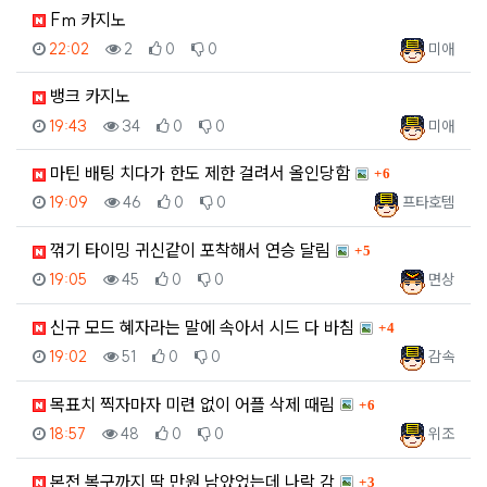
Fm 카지노
등록일
조회
추천
비추천
등록자
22:02
2
0
0
미애
뱅크 카지노
등록일
조회
추천
비추천
등록자
19:43
34
0
0
미애
댓글
마틴 배팅 치다가 한도 제한 걸려서 올인당함
6
등록일
조회
추천
비추천
등록자
19:09
46
0
0
프타호템
댓글
꺾기 타이밍 귀신같이 포착해서 연승 달림
5
등록일
조회
추천
비추천
등록자
19:05
45
0
0
면상
댓글
신규 모드 혜자라는 말에 속아서 시드 다 바침
4
등록일
조회
추천
비추천
등록자
19:02
51
0
0
감속
댓글
목표치 찍자마자 미련 없이 어플 삭제 때림
6
등록일
조회
추천
비추천
등록자
18:57
48
0
0
위조
댓글
본전 복구까지 딱 만원 남았었는데 나락 감
3