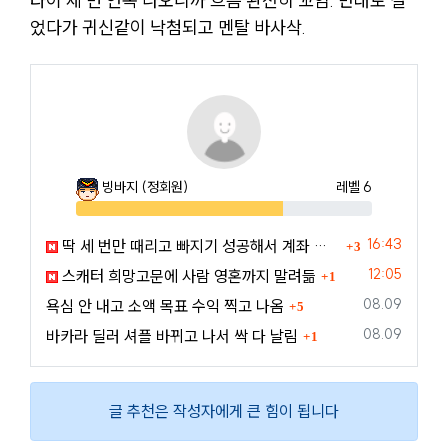
타이 세 번 연속 나오니까 흐름 완전히 꼬임. 반대로 걸
었다가 귀신같이 낙첨되고 멘탈 바사삭.
빙바지
(정회원)
레벨 6
70%
댓글
등록일
16:43
딱 세 번만 때리고 빠지기 성공해서 계좌 지킴
3
댓글
등록일
12:05
스캐터 희망고문에 사람 영혼까지 말려듦
1
댓글
등록일
08.09
욕심 안 내고 소액 목표 수익 찍고 나옴
5
댓글
등록일
08.09
바카라 딜러 셔플 바뀌고 나서 싹 다 날림
1
글 추천은 작성자에게 큰 힘이 됩니다