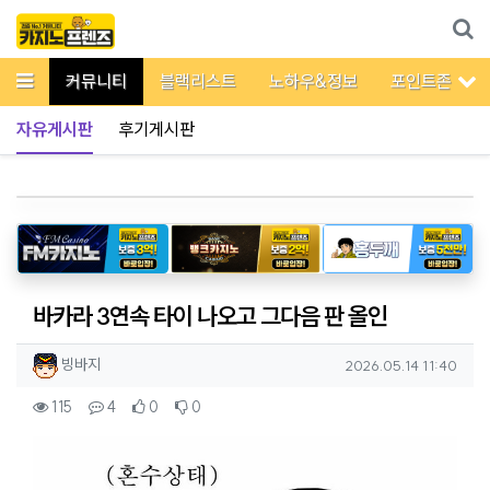
메뉴
이벤트
커뮤니티
블랙리스트
노하우&정보
포인트존
서
자유게시판
후기게시판
바카라 3연속 타이 나오고 그다음 판 올인
작성자 정보
작성
작성일
빙바지
2026.05.14 11:40
컨텐츠 정보
조회
댓글
추천
비추천
115
4
0
0
본문