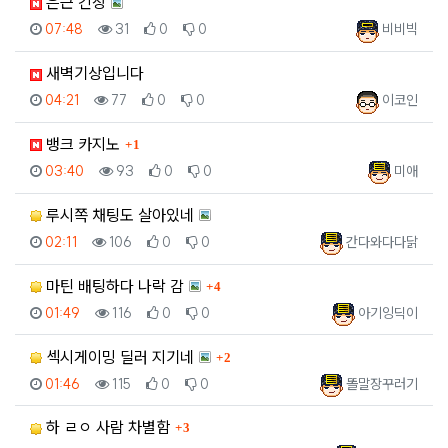
은근 긴장
등록일
조회
추천
비추천
등록자
07:48
31
0
0
비비빅
새벽기상입니다
등록일
조회
추천
비추천
등록자
04:21
77
0
0
이코인
댓글
뱅크 카지노
1
등록일
조회
추천
비추천
등록자
03:40
93
0
0
미애
루시쪽 채팅도 살아있네
등록일
조회
추천
비추천
등록자
02:11
106
0
0
간다와다다닭
댓글
마틴 배팅하다 나락 감
4
등록일
조회
추천
비추천
등록자
01:49
116
0
0
아기잉딕이
댓글
섹시게이밍 딜러 지기네
2
등록일
조회
추천
비추천
등록자
01:46
115
0
0
똘말장꾸러기
댓글
하 ㄹㅇ 사람 차별함
3