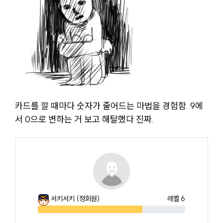
카드를 깔 때마다 숫자가 줄어드는 마법을 경험함. 9에
서 0으로 변하는 거 보고 해탈했다 진짜.
서키서키
(정회원)
레벨 6
71%
댓글