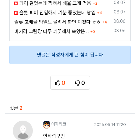
등록일
08.07
페어 걸었는데 찍혀서 배율 크게 먹음
2
댓글
등록일
08.07
슬롯 피버 진입해서 기분 좋았는데 꽝임
4
댓글
등록일
08.06
슬롯 고배율 와일드 몰려서 화면 미쳤다 ㅎㅎ
4
댓글
등록일
08.06
바카라 그림장 너무 깨끗해서 속았음 ;;
5
댓글은 작성자에게 큰 힘이 됩니다
0
0
추천
비추천
관련자료
댓글
2
아파리코님의 댓글
작성일
아파리코
2026.05.14 11:20
안타깝구만