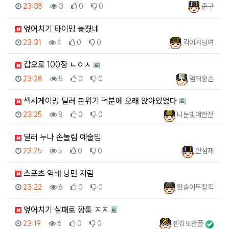
등록일
조회
추천
비추천
등록자
23:35
3
0
0
준구
엎어치기 타이밍 놓쳤네
등록일
조회
추천
비추천
등록자
23:31
4
0
0
킥이거덩여
갑오로 100장 ㄴㅇㅅ
등록일
조회
추천
비추천
등록자
23:28
5
0
0
엄태웅손
섹시게이밍 딜러 분위기 덕분에 오래 앉아있었다
등록일
조회
추천
비추천
등록자
23:25
8
0
0
니눈빛에한잔
딜러 누나 손놀림 예술임
등록일
조회
추천
비추천
등록자
23:25
5
0
0
안섬재
스포츠 역배 낭만 지림
등록일
조회
추천
비추천
등록자
23:22
6
0
0
원숭이두창킥
엎어치기 실패로 깡통 ㅈㅈ
등록일
조회
추천
비추천
등록자
23:19
6
0
0
젠장또한폴