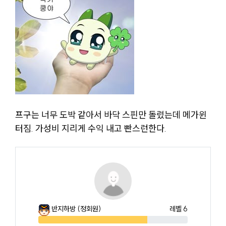
프구는 너무 도박 같아서 바닥 스핀만 돌렸는데 메가윈
터짐. 가성비 지리게 수익 내고 빤스런한다.
반지하방
(정회원)
레벨 6
73%