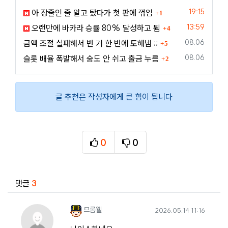
댓글
등록일
19:15
아 장줄인 줄 알고 탔다가 첫 판에 꺾임
1
댓글
등록일
13:59
오랜만에 바카라 승률 80% 달성하고 튐
4
댓글
등록일
08.06
금액 조절 실패해서 번 거 한 번에 토해냄 ;;
5
댓글
등록일
08.06
슬롯 배율 폭발해서 숨도 안 쉬고 출금 누름
2
글 추천은 작성자에게 큰 힘이 됩니다
0
0
추천
비추천
관련자료
댓글
3
므롬웰님의 댓글
작성일
므롬웰
2026.05.14 11:16