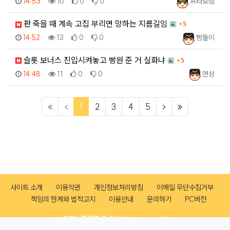
등록일
조회
추천
비추천
등록자
14:53
10
0
0
프타호템
댓글
판 죽을 때 계속 고집 부리면 망하는 지름길임
5
등록일
조회
추천
비추천
등록자
14:52
13
0
0
빵돌이
댓글
슬롯 보너스 진입시켜놓고 빵원 준 거 실화냐
5
등록일
조회
추천
비추천
등록자
14:48
11
0
0
면상
(current)
(next)
(last)
1
2
3
4
5
사이트 소개
이용약관
개인정보처리방침
이메일 무단수집거부
책임의 한계와 법적고지
이용안내
문의하기
PC버전
카지노프렌즈
All rights reserved.