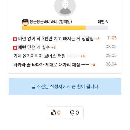
당근당근바니바니
(정회원)
레벨 6
74%
댓글
등록일
11:05
미련 없이 딱 3판만 치고 빠지는 게 정답임
3
댓글
등록일
08.05
패턴 믿은 게 실수
3
댓글
등록일
08.05
기계 옮기자마자 보너스 터짐 ㅋㅋㅋ
4
댓글
등록일
08.04
바카라 줄 타다가 제대로 대가리 깨짐 ㅡㅡ
4
글 추천은 작성자에게 큰 힘이 됩니다
0
0
추천
비추천
관련자료