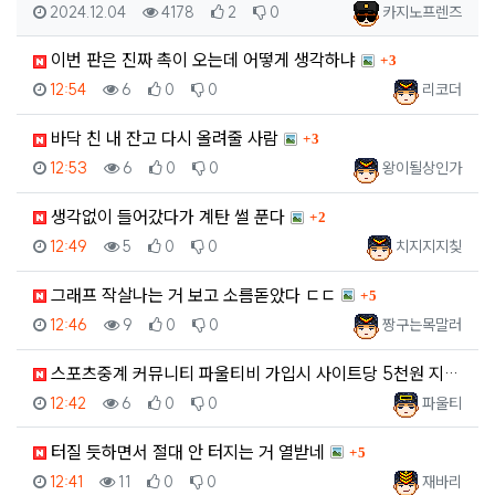
등록일
조회
추천
비추천
등록자
2024.12.04
4178
2
0
카지노프렌즈
댓글
이번 판은 진짜 촉이 오는데 어떻게 생각하냐
3
등록일
조회
추천
비추천
등록자
12:54
6
0
0
리코더
댓글
바닥 친 내 잔고 다시 올려줄 사람
3
등록일
조회
추천
비추천
등록자
12:53
6
0
0
왕이될상인가
댓글
생각없이 들어갔다가 계탄 썰 푼다
2
등록일
조회
추천
비추천
등록자
12:49
5
0
0
치지지지칮
댓글
그래프 작살나는 거 보고 소름돋았다 ㄷㄷ
5
등록일
조회
추천
비추천
등록자
12:46
9
0
0
짱구는목말러
스포츠중계 커뮤니티 파울티비 가입시 사이트당 5천원 지…
등록일
조회
추천
비추천
등록자
12:42
6
0
0
파울티
댓글
터질 듯하면서 절대 안 터지는 거 열받네
5
등록일
조회
추천
비추천
등록자
12:41
11
0
0
재바리