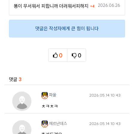
댓글
등록일
2026.06.26
똥이 무서워서 피합니까 더러워서피하지
4
댓글은 작성자에게 큰 힘이 됩니다
0
0
추천
비추천
관련자료
댓글
3
파울님의 댓글
작성일
파울
2026.05.14 10:43
ㅊㅋㅊㅋ
헤르난데스님의 댓글
작성일
헤르난데스
2026.05.14 10:43