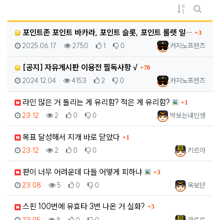
게시물 정렬
게시판 
댓글
포인트존 포인트 바카라, 포인트 슬롯, 포인트 룰렛 일…
3
등록일
조회
추천
비추천
등록자
2025.06.17
2750
1
0
카지노프렌즈
댓글
[공지] 자유게시판 이용전 필독사항 √
70
등록일
조회
추천
비추천
등록자
2024.12.04
4153
2
0
카지노프렌즈
댓글
라인 많은 거 돌리는 게 유리함? 적은 게 유리함?
1
등록일
조회
추천
비추천
등록자
23:12
2
0
0
박보는내인생
댓글
목표 달성해서 지개 바로 닫았다
1
등록일
조회
추천
비추천
등록자
23:12
2
0
0
키르아
댓글
판이 너무 어려운데 다들 어떻게 피하냐
3
등록일
조회
추천
비추천
등록자
23:08
5
0
0
옥보단
댓글
스핀 100번에 유효타 3번 나온 거 실화?
5
등록일
조회
추천
비추천
등록자
23:05
8
0
0
클로로