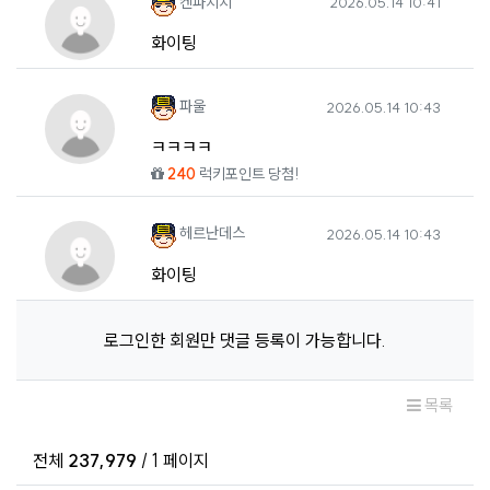
켄파치치님의 댓글
작성일
켄파치치
2026.05.14 10:41
화이팅
파울님의 댓글
작성일
파울
2026.05.14 10:43
ㅋㅋㅋㅋ
240
럭키포인트 당첨!
헤르난데스님의 댓글
작성일
헤르난데스
2026.05.14 10:43
화이팅
로그인한 회원만 댓글 등록이 가능합니다.
목록
전체
237,979
/ 1 페이지