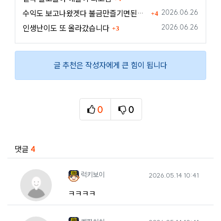
댓글
등록일
2026.06.26
수익도 보고나왔겟다 불금만즐기면된다~
4
댓글
등록일
2026.06.26
인생난이도 또 올라갔습니다
3
글 추천은 작성자에게 큰 힘이 됩니다
0
0
추천
비추천
관련자료
댓글
4
럭키보이님의 댓글
작성일
럭키보이
2026.05.14 10:41
ㅋㅋㅋㅋ