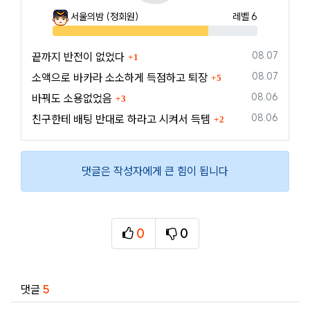
서울의밤
(정회원)
레벨 6
76%
댓글
등록일
08.07
끝까지 반전이 없었다
1
댓글
등록일
08.07
소액으로 바카라 소소하게 득점하고 퇴장
5
댓글
등록일
08.06
바꿔도 소용없었음
3
댓글
등록일
08.06
친구한테 배팅 반대로 하라고 시켜서 득템
2
댓글은 작성자에게 큰 힘이 됩니다
0
0
추천
비추천
관련자료
댓글
5