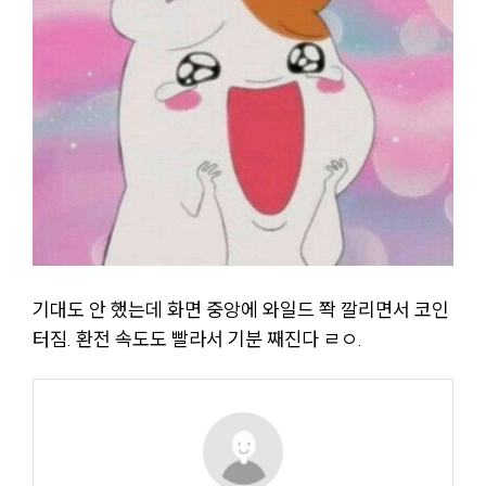
기대도 안 했는데 화면 중앙에 와일드 쫙 깔리면서 코인
터짐. 환전 속도도 빨라서 기분 째진다 ㄹㅇ.