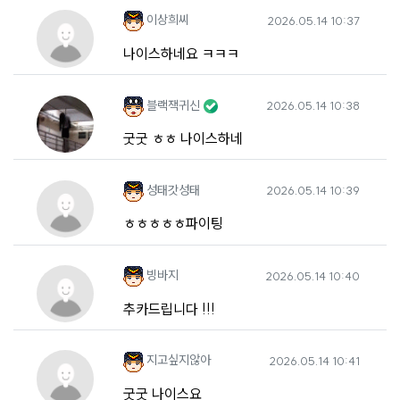
이상희씨님의 댓글
작성일
이상희씨
2026.05.14 10:37
나이스하네요 ㅋㅋㅋ
블랙잭귀신님의 댓글
작성일
블랙잭귀신
2026.05.14 10:38
굿굿 ㅎㅎ 나이스하네
성태갓성태님의 댓글
작성일
성태갓성태
2026.05.14 10:39
ㅎㅎㅎㅎㅎ파이팅
빙바지님의 댓글
작성일
빙바지
2026.05.14 10:40
추카드립니다 !!!
지고싶지않아님의 댓글
작성일
지고싶지않아
2026.05.14 10:41
굿굿 나이스요