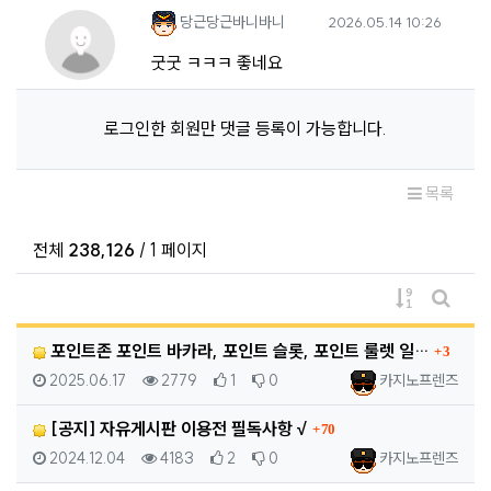
당근당근바니바니님의 댓글
작성일
당근당근바니바니
2026.05.14 10:26
굿굿 ㅋㅋㅋ 좋네요
로그인한 회원만 댓글 등록이 가능합니다.
목록
전체
238,126
/ 1 페이지
게시물 정렬
게시판 
댓글
포인트존 포인트 바카라, 포인트 슬롯, 포인트 룰렛 일…
3
등록일
조회
추천
비추천
등록자
2025.06.17
2779
1
0
카지노프렌즈
댓글
[공지] 자유게시판 이용전 필독사항 √
70
등록일
조회
추천
비추천
등록자
2024.12.04
4183
2
0
카지노프렌즈