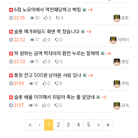
댓글
6점 노모어에서 역전패당하고 빡침
4
등록일
조회
추천
비추천
등록자
22:05
10
0
0
휴트
댓글
슬롯 메가와일드 화면 꽉 찼습니다
4
등록일
조회
추천
비추천
등록자
22:02
11
0
0
아차이
댓글
딱 원하는 금액 찍자마자 환전 누르는 절제력
4
등록일
조회
추천
비추천
등록자
22:02
11
0
0
면상
댓글
통장 잔고 500원 남아본 사람 있냐
4
등록일
조회
추천
비추천
등록자
21:59
12
0
0
주력
댓글
슬롯 배율 미미해서 피말라 죽는 줄 알았네
5
등록일
조회
추천
비추천
등록자
21:57
14
0
0
감속
(current)
(next)
(last)
1
2
3
4
5