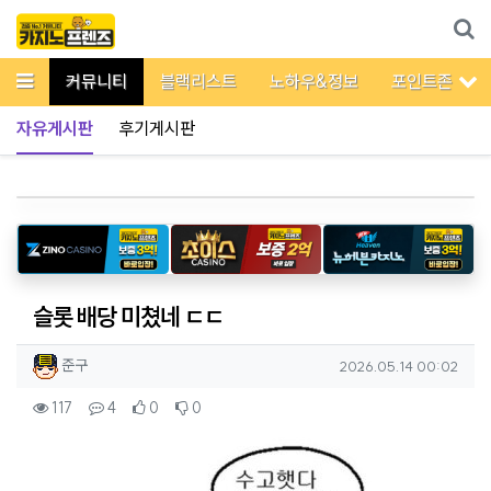
메뉴
이벤트
커뮤니티
블랙리스트
노하우&정보
포인트존
서
자유게시판
후기게시판
슬롯 배당 미쳤네 ㄷㄷ
작성자 정보
작성
작성일
준구
2026.05.14 00:02
컨텐츠 정보
조회
댓글
추천
비추천
117
4
0
0
본문