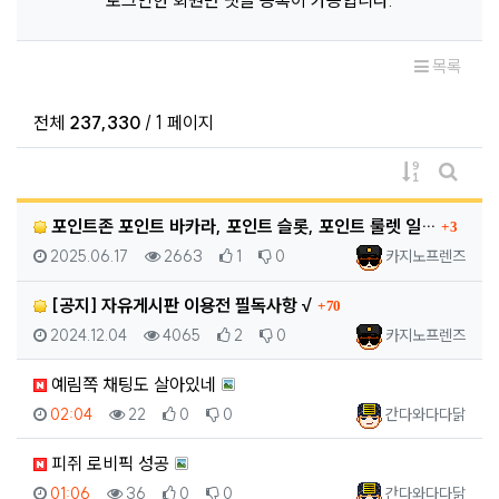
목록
전체
237,330
/ 1 페이지
게시물 정렬
게시판 
댓글
포인트존 포인트 바카라, 포인트 슬롯, 포인트 룰렛 일…
3
등록일
조회
추천
비추천
등록자
2025.06.17
2663
1
0
카지노프렌즈
댓글
[공지] 자유게시판 이용전 필독사항 √
70
등록일
조회
추천
비추천
등록자
2024.12.04
4065
2
0
카지노프렌즈
예림쪽 채팅도 살아있네
등록일
조회
추천
비추천
등록자
02:04
22
0
0
간다와다다닭
피쥐 로비픽 성공
등록일
조회
추천
비추천
등록자
01:06
36
0
0
간다와다다닭