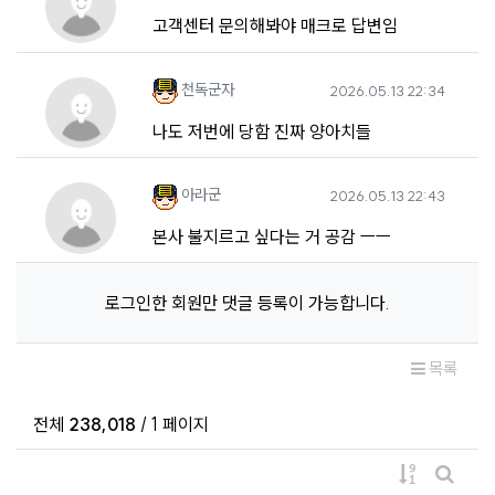
고객센터 문의해봐야 매크로 답변임
천독군자님의 댓글
작성일
천독군자
2026.05.13 22:34
나도 저번에 당함 진짜 양아치들
아라군님의 댓글
작성일
아라군
2026.05.13 22:43
본사 불지르고 싶다는 거 공감 ㅡㅡ
로그인한 회원만 댓글 등록이 가능합니다.
목록
전체
238,018
/ 1 페이지
게시물 정렬