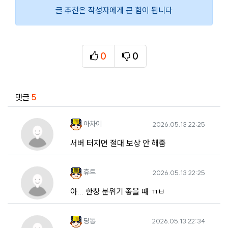
글 추천은 작성자에게 큰 힘이 됩니다
0
0
추천
비추천
관련자료
댓글
5
아차이님의 댓글
작성일
아차이
2026.05.13 22:25
서버 터지면 절대 보상 안 해줌
휴트님의 댓글
작성일
휴트
2026.05.13 22:25
아... 한창 분위기 좋을 때 ㄲㅂ
딩동님의 댓글
작성일
딩동
2026.05.13 22:34