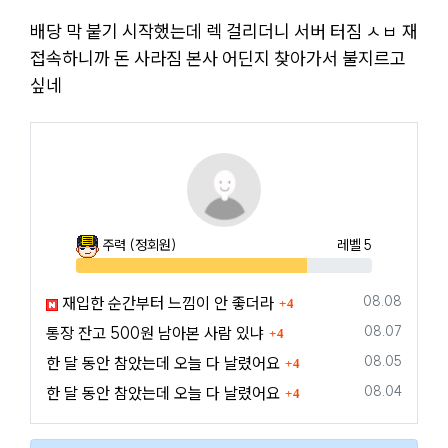
배당 막 붙기 시작했는데 렉 걸리더니 서버 터짐 ㅅㅂ 재
접속하니까 돈 사라짐 본사 어딘지 찾아가서 불지르고
싶네
주력
(정회원)
레벨 5
78%
댓글
등록일
08.08
재입한 순간부터 느낌이 안 좋더라
4
댓글
등록일
08.07
통장 잔고 500원 남아본 사람 있냐
4
댓글
등록일
08.05
한 달 동안 참았는데 오늘 다 날렸어요
4
댓글
등록일
08.04
한 달 동안 참았는데 오늘 다 날렸어요
4