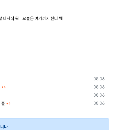
로 통합 운영됩니다
[공지] 텔레그램 채널 운영 중지 안내
[안내]
 바사삭 됨... 오늘은 여기까지 한다 퉤
댓글
등록일
08.06
댓글
등록일
08.06
4
등록일
08.06
댓글
등록일
 줄
08.06
4
됩니다