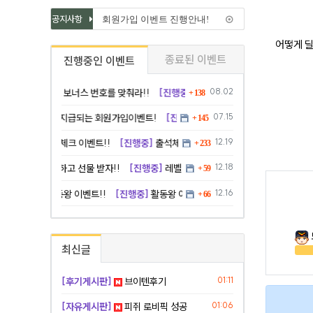
공지사항
[안내] 회원가입 이벤트 진행안내!
[안내] 아리아카지노
본문
어떻게 딜
종료된 이벤트
진행중인 이벤트
댓글
등록일
08.02
236회] 로또 보너스 번호를 맞춰라!!
[진행중]
[1236회] 로또 보너스 번호를 맞춰라!
138
댓글
등록일
07.15
입만해도 지급되는 회원가입이벤트!
[진행중]
회원가입만해도 지급되는 회원가입
145
댓글
등록일
12.19
[진행중]
출석체크 이벤트!!
[진행중]
출석체크 이벤트!!
[진행중]
출석체크 이벤트
233
댓글
등록일
12.18
행중]
레벨업하고 선물 받자!!
[진행중]
레벨업하고 선물 받자!!
[진행중]
레벨업하
59
댓글
등록일
12.16
[진행중]
활동왕 이벤트!!
[진행중]
활동왕 이벤트!!
[진행중]
활동왕 이벤트!!
66
최신글
78%
등록일
01:11
[후기게시판]
브이텐후기
등록일
01:06
[자유게시판]
피쥐 로비픽 성공