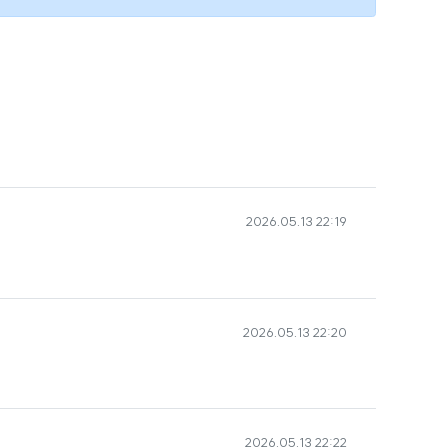
천
작성일
2026.05.13 22:19
작성일
2026.05.13 22:20
작성일
2026.05.13 22:22