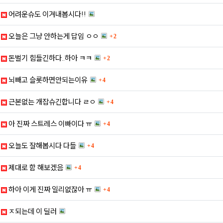
어려운슈도 이겨내봅시다!!
댓글
오늘은 그냥 안하는게 답임 ㅇㅇ
2
댓글
돈벌기 힘들긴하다..하아 ㅋㅋ
2
댓글
뇌빼고 슬롯하면안되는이유
4
댓글
근본없는 개잡슈긴합니다 ㄹㅇ
4
댓글
아 진짜 스트레스 이빠이다 ㅠ
4
댓글
오늘도 잘해봅시다 다들
4
댓글
제대로 함 해보겠음
4
댓글
하아 이게 진짜 일리없잖아 ㅠ
4
ㅈ되는데 이 딜러