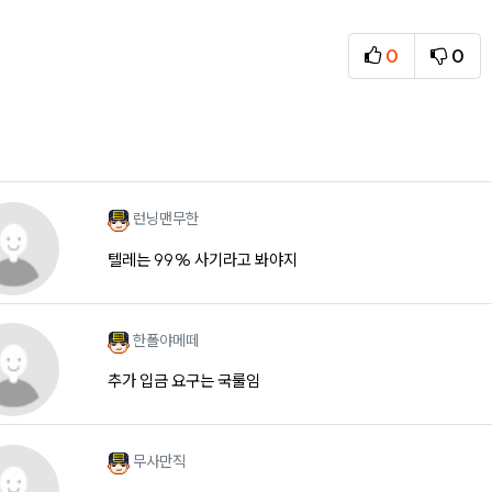
0
0
추천
비추
료
런닝맨무한님의 댓글
런닝맨무한
텔레는 99% 사기라고 봐야지
한폴야메떼님의 댓글
한폴야메떼
추가 입금 요구는 국룰임
무사만직님의 댓글
무사만직