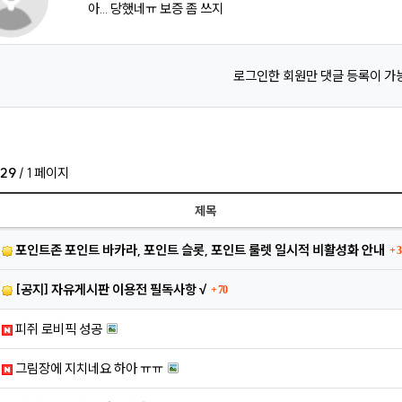
아... 당했네ㅠ 보증 좀 쓰지
로그인한 회원만 댓글 등록이 가
329
/ 1 페이지
제목
댓
지사항
포인트존 포인트 바카라, 포인트 슬롯, 포인트 룰렛 일시적 비활성화 안내
3
댓글
지사항
[공지] 자유게시판 이용전 필독사항 √
70
피쥐 로비픽 성공
그림장에 지치네요 하아 ㅠㅠ