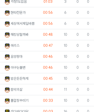
등록자
등록일
조회
추천
비추천
걱정1도없음
01:03
3
0
0
등록자
등록일
조회
추천
비추천
현타전문가
00:56
6
0
0
등록자
등록일
조회
추천
비추천
세상에서제일바쁨
00:56
6
0
0
등록자
등록일
조회
추천
비추천
해킹당할까봐
00:48
10
0
0
등록자
등록일
조회
추천
비추천
에리스
00:47
10
0
0
등록자
등록일
조회
추천
비추천
음양쌍마
00:46
10
0
0
등록자
등록일
조회
추천
비추천
야구는불변
00:46
10
0
0
등록자
등록일
조회
추천
비추천
밥은든든하게
00:45
10
0
0
등록자
등록일
조회
추천
비추천
씹덕의삶
00:44
11
0
0
등록자
등록일
조회
추천
비추천
똘말장꾸러기
00:33
10
0
0
등록자
등록일
조회
추천
비추천
간다와다다닭
00:03
16
0
0