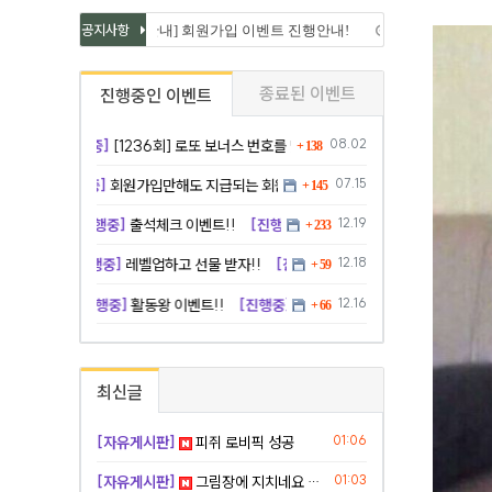
공지사항
[안내] 회원가입 이벤트 진행안내!
[안내] 아리아카
본문
종료된 이벤트
진행중인 이벤트
댓글
등록일
08.02
[진행중]
[1236회] 로또 보너스 번호를 맞춰라!!
[진행중]
[1236회] 로또 보너
138
댓글
등록일
07.15
[진행중]
회원가입만해도 지급되는 회원가입이벤트!
[진행중]
회원가입만해도 지
145
댓글
등록일
12.19
트!!
[진행중]
출석체크 이벤트!!
[진행중]
출석체크 이벤트!!
[진행중]
출석체
233
댓글
등록일
12.18
자!!
[진행중]
레벨업하고 선물 받자!!
[진행중]
레벨업하고 선물 받자!!
[진행중
59
댓글
등록일
12.16
벤트!!
[진행중]
활동왕 이벤트!!
[진행중]
활동왕 이벤트!!
[진행중]
활동왕 이
66
최신글
등록일
01:06
[자유게시판]
피쥐 로비픽 성공
등록일
01:03
[자유게시판]
그림장에 지치네요 하아 ㅠㅠ