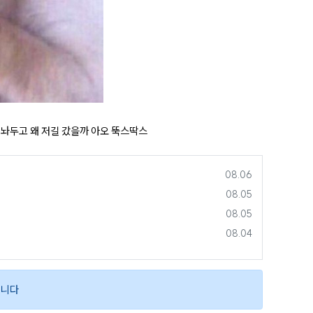
 놔두고 왜 저길 갔을까 아오 뚝스딱스
등록일
08.06
글
등록일
08.05
등록일
08.05
글
등록일
08.04
됩니다