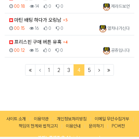
등록일
조회
추천
비추천
등록자
00:18
14
0
0
제라드보언
댓글
마틴 배팅 하다가 오링남
5
등록일
조회
추천
비추천
등록자
00:15
16
0
0
열차나가신다
댓글
프리스핀 구매 버튼 유혹
4
등록일
조회
추천
비추천
등록자
00:12
15
0
0
공쥬입니다
(first)
(current)
(next)
(last)
1
2
3
4
5
사이트 소개
이용약관
개인정보처리방침
이메일 무단수집거부
책임의 한계와 법적고지
이용안내
문의하기
PC버전
카지노프렌즈
All rights reserved.