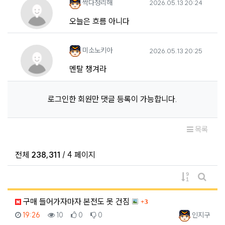
싹다정리해님의 댓글
작성일
싹다정리해
2026.05.13 20:24
오늘은 흐름 아니다
미소노키아님의 댓글
작성일
미소노키아
2026.05.13 20:25
멘탈 챙겨라
로그인한 회원만 댓글 등록이 가능합니다.
목록
전체
238,311
/ 4 페이지
게시물 정렬
게시판 
댓글
구매 들어가자마자 본전도 못 건짐
3
등록일
조회
추천
비추천
등록자
19:26
10
0
0
인지구