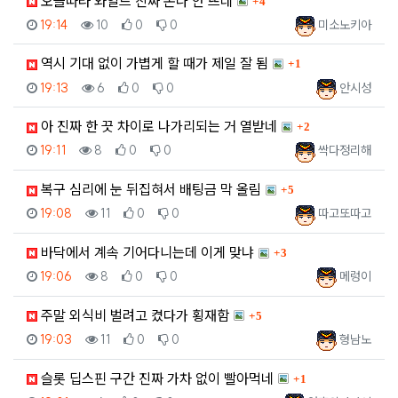
오늘따라 와일드 진짜 존나 안 뜨네
4
등록일
조회
추천
비추천
등록자
19:14
10
0
0
미소노키아
댓글
역시 기대 없이 가볍게 할 때가 제일 잘 됨
1
등록일
조회
추천
비추천
등록자
19:13
6
0
0
안시성
댓글
아 진짜 한 끗 차이로 나가리되는 거 열받네
2
등록일
조회
추천
비추천
등록자
19:11
8
0
0
싹다정리해
댓글
복구 심리에 눈 뒤집혀서 배팅금 막 올림
5
등록일
조회
추천
비추천
등록자
19:08
11
0
0
따고또따고
댓글
바닥에서 계속 기어다니는데 이게 맞냐
3
등록일
조회
추천
비추천
등록자
19:06
8
0
0
메렁이
댓글
주말 외식비 벌려고 켰다가 횡재함
5
등록일
조회
추천
비추천
등록자
19:03
11
0
0
형남노
댓글
슬롯 딥스핀 구간 진짜 가차 없이 빨아먹네
1