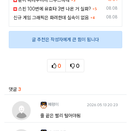
3
댓글
등록일
08.08
스핀 100번에 유효타 3번 나온 거 실화?
5
댓글
등록일
08.08
신규 게임 그래픽은 화려한데 실속이 없음
4
글 추천은 작성자에게 큰 힘이 됩니다
0
0
추천
비추천
관련자료
댓글
3
메렁이님의 댓글
작성일
메렁이
2026.05.13 20:23
줄 끝은 빨리 털어야됨