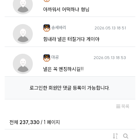
아까워서 어떡하냐 형님
송세바리님의 댓글
작성일
송세바리
2026.05.13 18:51
힘내라 낼은 터질거다 게이야
마공님의 댓글
작성일
마공
2026.05.13 18:53
낼은 꼭 멘징하시길!!
로그인한 회원만 댓글 등록이 가능합니다.
목록
전체
237,330
/ 1 페이지
게시물 정렬