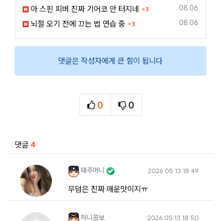
댓글
등록일
08.06
아 스핀 피버 진짜 기어코 안 터지네
3
댓글
등록일
08.06
뇌절 오기 전에 끄는 법 연습 중
3
댓글은 작성자에게 큰 힘이 됩니다
0
0
추천
비추천
관련자료
댓글
4
태주머니님의 댓글
작성일
태주머니
2026.05.13 18:49
무덤은 진짜 매운맛이지ㅠ
허니콤보님의 댓글
작성일
허니콤보
2026.05.13 18:50