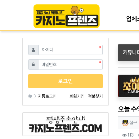
업체
메인 메뉴
필수
아이디
커뮤니
필수
비밀번호
로그인
자동로그인
회원가입
정보찾기
오늘 수
작성자
철구
컨텐츠
조
113