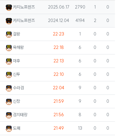
글
등록자
등록일
조회
추천
비추천
카지노프렌즈
2025.06.17
2790
1
0
등록자
등록일
조회
추천
비추천
카지노프렌즈
2024.12.04
4194
2
0
등록자
등록일
조회
추천
비추천
걸왕
22:23
1
0
0
등록자
등록일
조회
추천
비추천
욕해왕
22:18
6
0
0
등록자
등록일
조회
추천
비추천
마후
22:13
6
0
0
등록자
등록일
조회
추천
비추천
신투
22:10
6
0
0
등록자
등록일
조회
추천
비추천
수라검
22:04
9
0
0
등록자
등록일
조회
추천
비추천
신창
21:59
9
0
0
등록자
등록일
조회
추천
비추천
검치태랑
21:56
8
0
0
등록자
등록일
조회
추천
비추천
도패
21:49
13
0
0