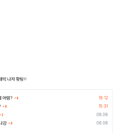
 으로 통합 운영됩니다
[공지] 텔레그램 채널 운영 중지 안내
[안
박 나자 홧팅!!
댓글
등록일
 어떰?
18:12
4
댓글
등록일
?
15:31
4
댓글
등록일
08.08
2
댓글
등록일
 나감
08.08
4