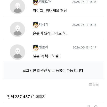
티발로마님의 댓글
작성일
티발로마
2026.05.13 18:15
아이고.. 힘내세요 형님
대식가님의 댓글
작성일
대식가
2026.05.13 18:16
슬롯이 원래 그래요 하..
빵돌이님의 댓글
작성일
빵돌이
2026.05.13 18:17
낼은 꼭 복구하길!!
로그인한 회원만 댓글 등록이 가능합니다.
목록
전체
237,487
/ 1 페이지