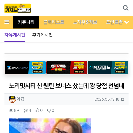
메뉴
이벤트
커뮤니티
블랙리스트
노하우&정보
포인트존
서
자유게시판
후기게시판
노리밋시티 산 퀜틴 보너스 샀는데 꽝 당첨 선넘네
작성자 정보
작성
작성일
야큡
2026.05.13 18:12
컨텐츠 정보
조회
댓글
추천
비추천
89
4
0
0
본문