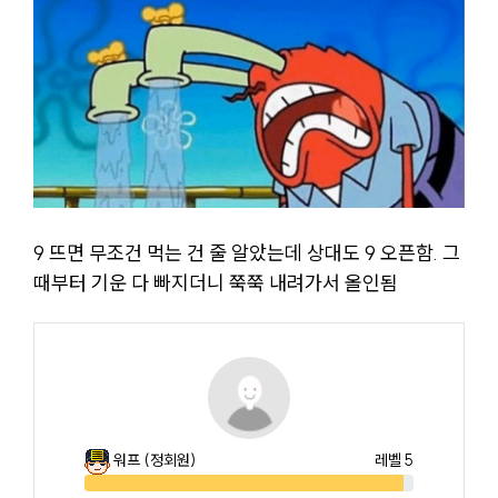
9 뜨면 무조건 먹는 건 줄 알았는데 상대도 9 오픈함. 그
때부터 기운 다 빠지더니 쭉쭉 내려가서 올인됨
워프
(정회원)
레벨 5
97%