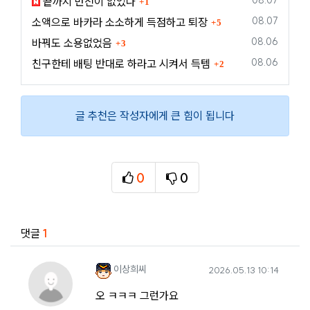
끝까지 반전이 없었다
1
댓글
등록일
08.07
소액으로 바카라 소소하게 득점하고 퇴장
5
댓글
등록일
08.06
바꿔도 소용없었음
3
댓글
등록일
08.06
친구한테 배팅 반대로 하라고 시켜서 득템
2
글 추천은 작성자에게 큰 힘이 됩니다
0
0
추천
비추천
관련자료
댓글
1
이상희씨님의 댓글
작성일
이상희씨
2026.05.13 10:14
오 ㅋㅋㅋ 그런가요