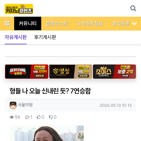
메뉴
이벤트
커뮤니티
블랙리스트
노하우&정보
포인트존
서
자유게시판
후기게시판
형들 나 오늘 신내린 듯? 7연승함
작성자 정보
작성
작성일
서울의밤
2026.05.13 10:13
컨텐츠 정보
조회
댓글
추천
비추천
96
1
0
0
본문