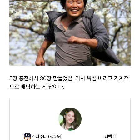
5장 충전해서 30장 만들었음. 역시 욕심 버리고 기계적
으로 배팅하는 게 답이다.
주니주니
(정회원)
레벨 11