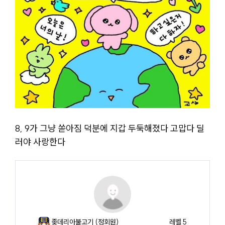
8, 9가 그냥 쏟아짐 덕분에 지갑 두둑해졌다 고맙다 딜
러야 사랑한다
좆데리아불고기
(정회원)
레벨 5