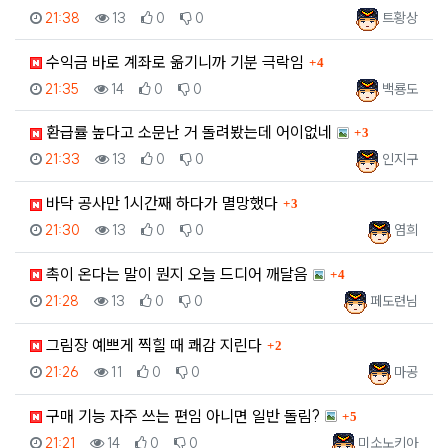
등록일
조회
추천
비추천
등록자
21:38
13
0
0
트황상
댓글
수익금 바로 계좌로 옮기니까 기분 극락임
4
등록일
조회
추천
비추천
등록자
21:35
14
0
0
백룡도
댓글
환급률 높다고 소문난 거 돌려봤는데 어이없네
3
등록일
조회
추천
비추천
등록자
21:33
13
0
0
인지구
댓글
바닥 공사만 1시간째 하다가 멸망했다
3
등록일
조회
추천
비추천
등록자
21:30
13
0
0
염희
댓글
촉이 온다는 말이 뭔지 오늘 드디어 깨달음
4
등록일
조회
추천
비추천
등록자
21:28
13
0
0
페도련님
댓글
그림장 예쁘게 찍힐 때 쾌감 지린다
2
등록일
조회
추천
비추천
등록자
21:26
11
0
0
마공
댓글
구매 기능 자주 쓰는 편임 아니면 일반 돌림?
5
등록일
조회
추천
비추천
등록자
21:21
14
0
0
미소노키아