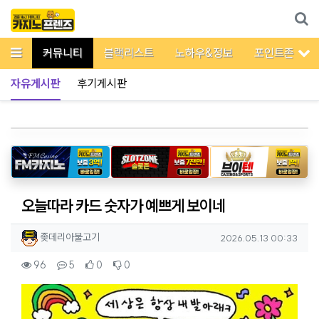
메뉴
이벤트
커뮤니티
블랙리스트
노하우&정보
포인트존
서
자유게시판
후기게시판
오늘따라 카드 숫자가 예쁘게 보이네
작성자 정보
작성
작성일
좆데리아불고기
2026.05.13 00:33
컨텐츠 정보
조회
댓글
추천
비추천
96
5
0
0
본문