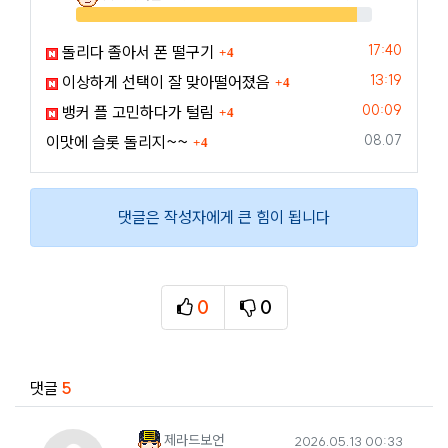
95%
댓글
등록일
17:40
돌리다 졸아서 폰 떨구기
4
댓글
등록일
13:19
이상하게 선택이 잘 맞아떨어졌음
4
댓글
등록일
00:09
뱅커 플 고민하다가 털림
4
댓글
등록일
08.07
이맛에 슬롯 돌리지~~
4
댓글은 작성자에게 큰 힘이 됩니다
0
0
추천
비추천
관련자료
댓글
5
제라드보언님의 댓글
작성일
제라드보언
2026.05.13 00:33