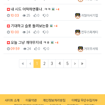
댓글
내 시드 어떡하면좋냐..ㅋㅋ
4
등록일
조회
추천
비추천
등록자
10:03
25
0
0
귀찮아서기절
댓글
기대하고 슬롯 돌려보는중
4
등록일
조회
추천
비추천
등록자
10:00
24
0
0
천무스파게티
댓글
오늘 그냥 개야무지네 ㅋㅎ
4
등록일
조회
추천
비추천
등록자
09:59
24
0
0
거미무서워
(current)
(next)
(last)
1
2
3
4
5
사이트 소개
이용약관
개인정보처리방침
이메일 무단수집거부