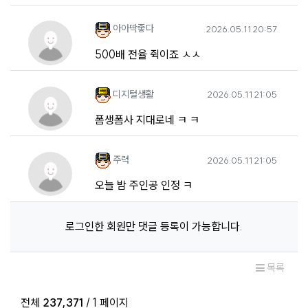
아아딱좋다님의 댓글
작성일
아아딱좋다
2026.05.11 20:57
500배 전율 쥑이죠 ㅅㅅ
디지털생활님의 댓글
작성일
디지털생활
2026.05.11 21:05
폼생폼사 지대로네 ㅋ ㅋ
주력님의 댓글
작성일
주력
2026.05.11 21:05
오늘 밤 주인공 인정 ㅋ
로그인한 회원만 댓글 등록이 가능합니다.
목록
전체
237,371
/ 1 페이지