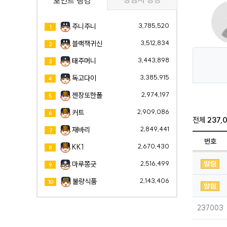
포인트 랭킹
주니주니
3,785,520
1
블랙잭귀신
3,512,834
2
태주머니
3,443,898
3
독고다이
3,385,915
4
젠장또한폴
2,974,197
5
커트
2,909,086
6
전체
237,
재바리
2,849,441
7
번호
KK1
2,670,430
8
공
마루쫑긋
2,516,499
9
불량식품
2,143,406
10
공
번호
237003