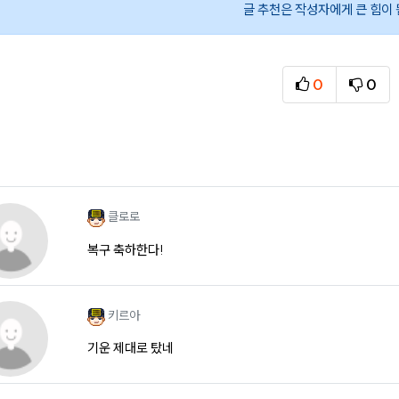
글 추천은 작성자에게 큰 힘이
0
0
추천
비추
료
클로로님의 댓글
클로로
복구 축하한다!
키르아님의 댓글
키르아
기운 제대로 탔네