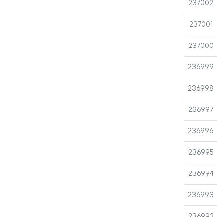
번호
237002
번호
237001
번호
237000
번호
236999
번호
236998
번호
236997
번호
236996
번호
236995
번호
236994
번호
236993
번호
236992