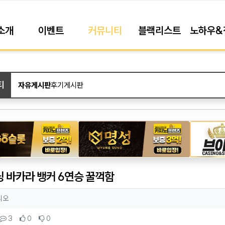
소개
이벤트
커뮤니티
블랙리스트
노하우&
티
자유게시판
후기게시판
 바카라 뱅커 6연승 꿀꺽함
 정보
작성
리오
 정보
회
댓글
추천
비추천
3
0
0