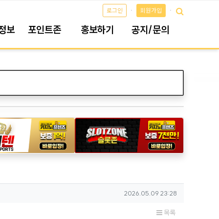
로그인
회원가입
정보
포인트존
홍보하기
공지/문의
작성일
2026.05.09 23:28
목록