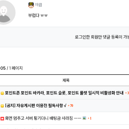
야큡님의 댓글
야큡
부럽다 ㅠㅠ
로그인한 회원만 댓글 등록이 가
005
/ 1 페이지
제목
댓
지사항
포인트존 포인트 바카라, 포인트 슬롯, 포인트 룰렛 일시적 비활성화 안내
3
댓글
지사항
[공지] 자유게시판 이용전 필독사항 √
70
댓글
화면 멈추고 서버 튕기더니 배팅금 사라짐 ㅡㅡ
1