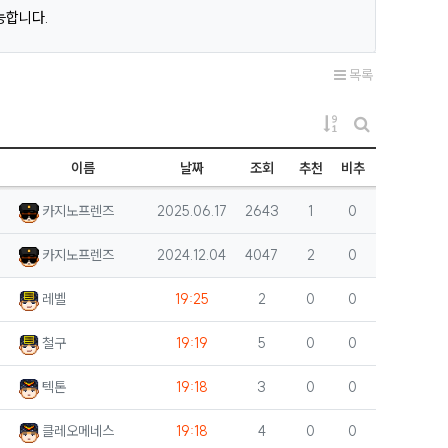
능합니다.
목록
게시물 정렬
게시판 검색
이름
날짜
조회
추천
비추
글
등록자
등록일
조회
추천
비추천
카지노프렌즈
2025.06.17
2643
1
0
등록자
등록일
조회
추천
비추천
카지노프렌즈
2024.12.04
4047
2
0
등록자
등록일
조회
추천
비추천
레벨
19:25
2
0
0
등록자
등록일
조회
추천
비추천
철구
19:19
5
0
0
등록자
등록일
조회
추천
비추천
텍톤
19:18
3
0
0
등록자
등록일
조회
추천
비추천
클레오메네스
19:18
4
0
0