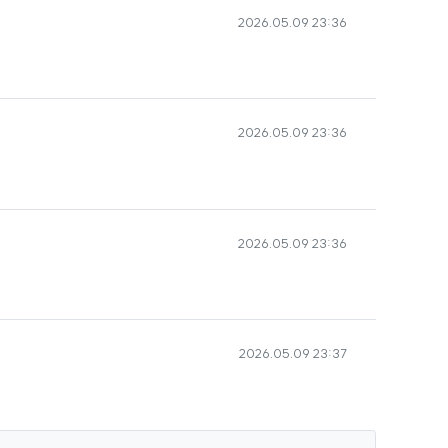
작성일
2026.05.09 23:36
작성일
2026.05.09 23:36
작성일
2026.05.09 23:36
작성일
2026.05.09 23:37