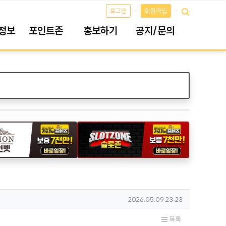
로그인
회원가입
정보
포인트존
홍보하기
공지/문의
작성일
2026.05.09 23:23
목록