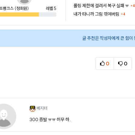
롤링 제한에 걸려서 복구 실패 ㅠ
4
트랭크스
(정회원)
레벨 5
댓글
내가 타니까 그림 꺾여버림
4
글 추천은 작성자에게 큰 힘이
0
0
추천
비추
료
베지터님의 댓글
베지터
300 증발 ㅠㅠ 허무 하..