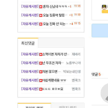
댓글
등록일
19:18
[자유게시판]
혼자 신났네ㅋㅋㅋ
1
73%
댓글
등록일
19:18
[자유게시판]
오늘 집중력 털림 ㅜ
1
댓글
등록일
19:15
[자유게시판]
오늘 진짜 안 되는 날의 정석을 봄
4
최신댓글
등록자
[자유게시판]
소액이면 자자가 안전함
재바리
등록자
관련자
[자유게시판]
난 무조건 자자만 돌림
노름꾸니야
등록자
[자유게시판]
자본 많으면 구매가 속 편함
박보는내인생
댓글
5
등록자
[자유게시판]
아쉽게됐네용 ㅠㅠ
멘쿡크
등록자
[자유게시판]
ㄷㄷㄷ ㅍㅇㅌ요
멘쿡크
경험치 랭킹