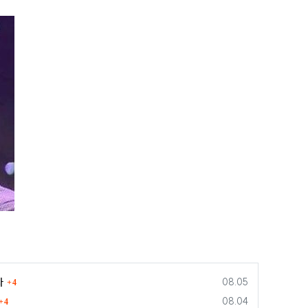
 으로 통합 운영됩니다
[공지] 텔레그램 채널 운영 중지 안내
[안
댓글
등록일
다
08.05
4
댓글
등록일
08.04
4