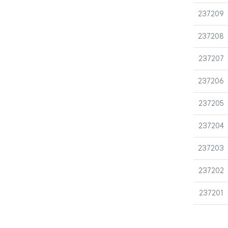
번호
237209
번호
237208
번호
237207
번호
237206
번호
237205
번호
237204
번호
237203
번호
237202
번호
237201