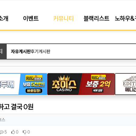
소개
이벤트
커뮤니티
블랙리스트
노하우&
티
자유게시판
후기게시판
하고 결국 0원
 정보
작성
크스
 정보
회
댓글
추천
비추천
5
0
0