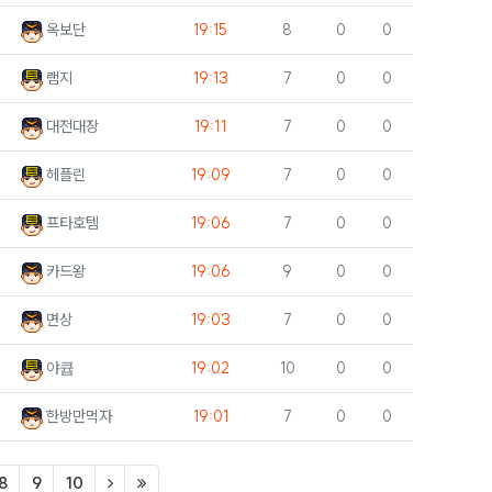
등록자
등록일
조회
추천
비추천
옥보단
19:15
8
0
0
등록자
등록일
조회
추천
비추천
램지
19:13
7
0
0
등록자
등록일
조회
추천
비추천
대전대장
19:11
7
0
0
등록자
등록일
조회
추천
비추천
헤플린
19:09
7
0
0
등록자
등록일
조회
추천
비추천
프타호템
19:06
7
0
0
등록자
등록일
조회
추천
비추천
카드왕
19:06
9
0
0
등록자
등록일
조회
추천
비추천
면상
19:03
7
0
0
등록자
등록일
조회
추천
비추천
야큡
19:02
10
0
0
등록자
등록일
조회
추천
비추천
한방만먹자
19:01
7
0
0
(next)
(last)
8
9
10