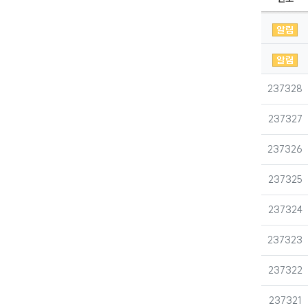
공
공
번호
237328
번호
237327
번호
237326
번호
237325
번호
237324
번호
237323
번호
237322
번호
237321