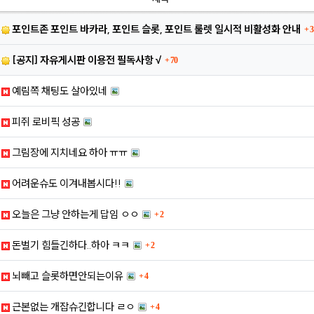
댓
지사항
포인트존 포인트 바카라, 포인트 슬롯, 포인트 룰렛 일시적 비활성화 안내
3
댓글
지사항
[공지] 자유게시판 이용전 필독사항 √
70
예림쪽 채팅도 살아있네
피쥐 로비픽 성공
그림장에 지치네요 하아 ㅠㅠ
어려운슈도 이겨내봅시다!!
댓글
오늘은 그냥 안하는게 답임 ㅇㅇ
2
댓글
돈벌기 힘들긴하다..하아 ㅋㅋ
2
댓글
뇌빼고 슬롯하면안되는이유
4
댓글
근본없는 개잡슈긴합니다 ㄹㅇ
4