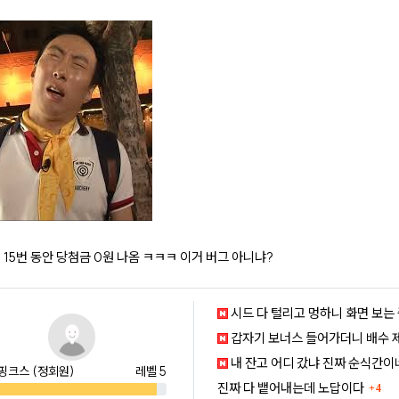
지노 > 명성카지노 로 리뉴얼 됩니다.
[안내] 게임방카지노 → 에디션 벳
보너스 번호를 맞춰라!!
[진행중]
[1236회] 로또 보너스 번호를 맞춰라!!
 지급되는 회원가입이벤트!
[진행중]
회원가입만해도 지급되는 회원가입이벤트!
체크 이벤트!!
행중]
레벨업하고 선물 받자!!
이벤트!!
 15번 동안 당첨금 0원 나옴 ㅋㅋㅋ 이거 버그 아니냐?
시드 다 털리고 멍하니 화면 보는
갑자기 보너스 들어가더니 배수 
내 잔고 어디 갔냐 진짜 순식간이
핑크스
(정회원)
레벨 5
댓글
진짜 다 뱉어내는데 노답이다
4