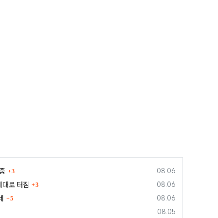
 으로 통합 운영됩니다
[공지] 텔레그램 채널 운영 중지 안내
[안
댓글
등록일
 중
08.06
3
댓글
등록일
제대로 터짐
08.06
3
댓글
등록일
네
08.06
5
등록일
08.05