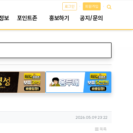
로그인
회원가입
정보
포인트존
홍보하기
공지/문의
작성일
2026.05.09 23:22
목록