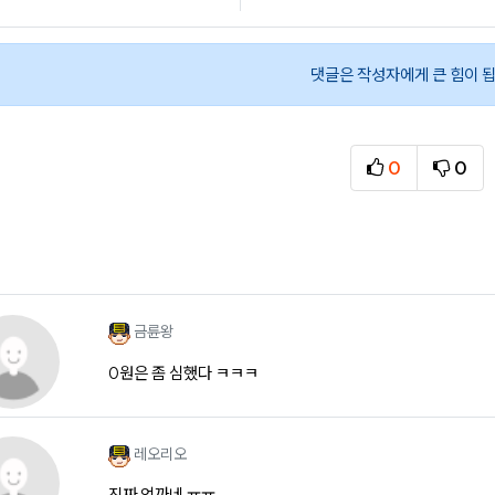
댓글은 작성자에게 큰 힘이 
0
0
추천
비추
료
금륜왕님의 댓글
금륜왕
0원은 좀 심했다 ㅋㅋㅋ
레오리오님의 댓글
레오리오
진짜 억까네 ㅠㅠ