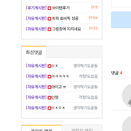
등록일
01:11
[후기게시판]
브이텐후기
등록일
01:06
[자유게시판]
피쥐 로비픽 성공
등록일
01:03
[자유게시판]
그림장에 지치네요 하아 ㅠㅠ
최신댓글
관련자
등록자
[자유게시판]
ㅇㅈ
생각하기도운동
댓글
4
등록자
[자유게시판]
ㅋㅋㅋㅋㅋ
걱정1도없음
등록자
[자유게시판]
아이고 ㅠ
생각하기도운동
등록자
[자유게시판]
인정
걱정1도없음
등록자
[자유게시판]
ㅇㅈㅇㅈ
생각하기도운동
경험치 랭킹