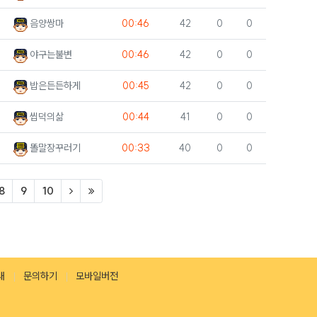
등록자
등록일
조회
추천
비추천
음양쌍마
00:46
42
0
0
등록자
등록일
조회
추천
비추천
야구는불변
00:46
42
0
0
등록자
등록일
조회
추천
비추천
밥은든든하게
00:45
42
0
0
등록자
등록일
조회
추천
비추천
씹덕의삶
00:44
41
0
0
등록자
등록일
조회
추천
비추천
똘말장꾸러기
00:33
40
0
0
(next)
(last)
8
9
10
내
문의하기
모바일버전