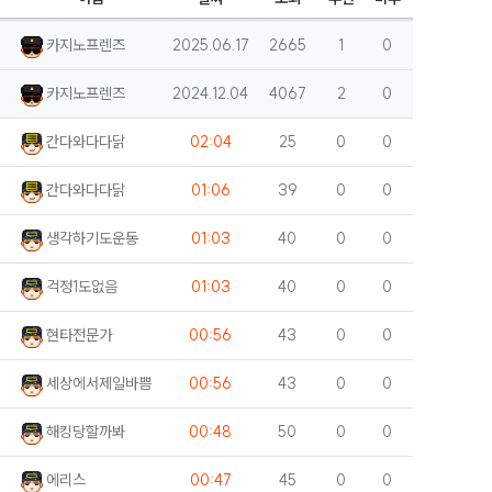
글
등록자
등록일
조회
추천
비추천
카지노프렌즈
2025.06.17
2665
1
0
등록자
등록일
조회
추천
비추천
카지노프렌즈
2024.12.04
4067
2
0
등록자
등록일
조회
추천
비추천
간다와다다닭
02:04
25
0
0
등록자
등록일
조회
추천
비추천
간다와다다닭
01:06
39
0
0
등록자
등록일
조회
추천
비추천
생각하기도운동
01:03
40
0
0
등록자
등록일
조회
추천
비추천
걱정1도없음
01:03
40
0
0
등록자
등록일
조회
추천
비추천
현타전문가
00:56
43
0
0
등록자
등록일
조회
추천
비추천
세상에서제일바쁨
00:56
43
0
0
등록자
등록일
조회
추천
비추천
해킹당할까봐
00:48
50
0
0
등록자
등록일
조회
추천
비추천
에리스
00:47
45
0
0