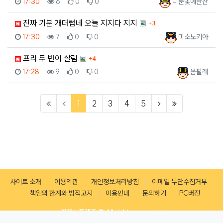
등록일
조회
추천
비추천
등록자
17:30
6
0
0
니눈빛에한잔
댓글
진짜 기분 개더럽네 오늘 지지다 지지
3
등록일
조회
추천
비추천
등록자
17:30
7
0
0
미소노키아
댓글
프리 두 번이 살림
4
등록일
조회
추천
비추천
등록자
17:28
9
0
0
옴팔레
(current)
(next)
(last)
1
2
3
4
5
사이트 소개
이용약관
개인정보처리방침
이메일 무단수집거부
책임의 한계와 법적고지
이용안내
문의하기
PC버전
카지노프렌즈
All rights reserved.