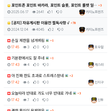
댓글
포인트존 포인트 바카라, 포인트 슬롯, 포인트 룰렛 일…
3
등록일
조회
추천
비추천
등록자
2025.06.17
2641
1
0
카지노프렌즈
댓글
[공지] 자유게시판 이용전 필독사항 √
70
등록일
조회
추천
비추천
등록자
2024.12.04
4045
2
0
카지노프렌즈
댓글
손실 제한을 넘겨버림
1
등록일
조회
추천
비추천
등록자
17:45
3
0
0
포우럴
댓글
기본판에서도 잘 주네
1
등록일
조회
추천
비추천
등록자
17:43
4
0
0
캐스터
댓글
아 진짜 한도 초과로 스트레스받네
2
등록일
조회
추천
비추천
등록자
17:42
6
0
0
인지구
댓글
오늘따라 반대로 가도 너무 반대로 가네
3
등록일
조회
추천
비추천
등록자
17:42
7
0
0
신투
댓글
괜한 확신이 문제였음
5