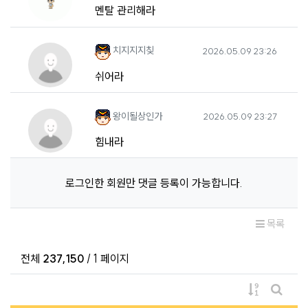
멘탈 관리해라
치지지지칮님의 댓글
작성일
치지지지칮
2026.05.09 23:26
쉬어라
왕이될상인가님의 댓글
작성일
왕이될상인가
2026.05.09 23:27
힘내라
로그인한 회원만 댓글 등록이 가능합니다.
목록
전체
237,150
/ 1 페이지
게시물 정렬
게시판 