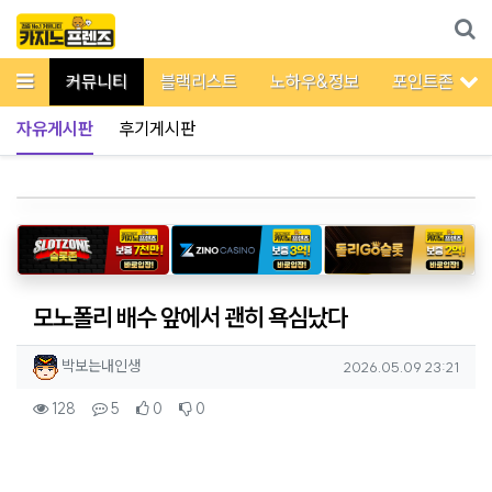
메뉴
이벤트
커뮤니티
블랙리스트
노하우&정보
포인트존
서
자유게시판
후기게시판
모노폴리 배수 앞에서 괜히 욕심났다
작성자 정보
작성
작성일
박보는내인생
2026.05.09 23:21
컨텐츠 정보
조회
댓글
추천
비추천
128
5
0
0
본문