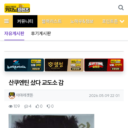
메뉴
이벤트
커뮤니티
블랙리스트
노하우&정보
포인트존
서
자유게시판
후기게시판
산쿠엔틴 샀다 교도소 감
작성자 정보
작성
작성일
아마레겟돈
2026.05.09 22:01
컨텐츠 정보
조회
댓글
추천
비추천
109
4
0
0
본문