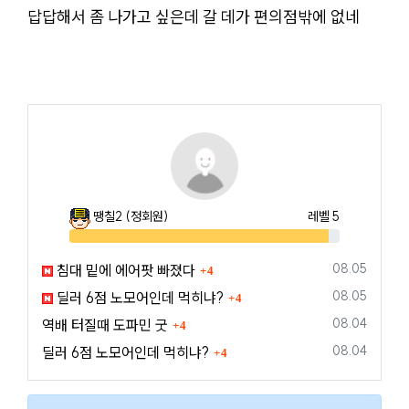
답답해서 좀 나가고 싶은데 갈 데가 편의점밖에 없네
땡칠2
(정회원)
레벨 5
96%
댓글
등록일
08.05
침대 밑에 에어팟 빠졌다
4
댓글
등록일
08.05
딜러 6점 노모어인데 먹히냐?
4
댓글
등록일
08.04
역배 터질때 도파민 굿
4
댓글
등록일
08.04
딜러 6점 노모어인데 먹히냐?
4