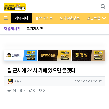
메뉴
이벤트
커뮤니티
블랙리스트
노하우&정보
포인트존
서
자유게시판
후기게시판
집 근처에 24시 카페 있으면 좋겠다
작성자 정보
작성
작성일
땡칠2
2026.05.09 00:27
컨텐츠 정보
조회
댓글
추천
비추천
114
4
0
0
본문