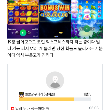
19장 긁어모으고 코인 익스프레스까지 타는 중이다 멀
티 기능 써서 여러 개 돌리면 당첨 확률도 올라가는 기분
이다 역시 부운고가 진리다
똘말장꾸러기
(정회원)
레벨 5
76%
등록일
08.08
딜러 누나 상큼하다 ㅋ