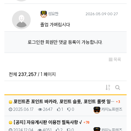
성요한님의 댓글
작성일
성요한
2026.05.09 00:27
졸업 가버립시다
로그인한 회원만 댓글 등록이 가능합니다.
목록
전체
237,257
/ 1 페이지
게시물 정렬
게시판 
댓글
포인트존 포인트 바카라, 포인트 슬롯, 포인트 룰렛 일…
3
등록일
조회
추천
비추천
등록자
2025.06.17
2647
1
0
카지노프렌즈
댓글
[공지] 자유게시판 이용전 필독사항 √
70
등록일
조회
추천
비추천
등록자
2024.12.04
4051
2
0
카지노프렌즈