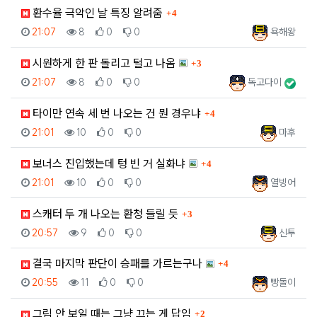
댓글
환수율 극악인 날 특징 알려줌
4
등록일
조회
추천
비추천
등록자
21:07
8
0
0
욕해왕
댓글
시원하게 한 판 돌리고 털고 나옴
3
등록일
조회
추천
비추천
등록자
21:07
8
0
0
독고다이
댓글
타이만 연속 세 번 나오는 건 뭔 경우냐
4
등록일
조회
추천
비추천
등록자
21:01
10
0
0
마후
댓글
보너스 진입했는데 텅 빈 거 실화냐
4
등록일
조회
추천
비추천
등록자
21:01
10
0
0
열빙어
댓글
스캐터 두 개 나오는 환청 들릴 듯
3
등록일
조회
추천
비추천
등록자
20:57
9
0
0
신투
댓글
결국 마지막 판단이 승패를 가르는구나
4
등록일
조회
추천
비추천
등록자
20:55
11
0
0
빵돌이
댓글
그림 안 보일 때는 그냥 끄는 게 답임
2