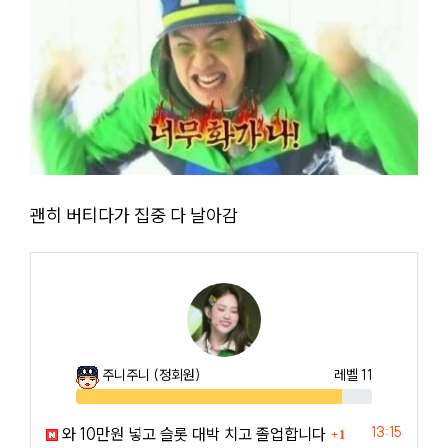
괜히 버티다가 집중 다 날아감
주니주니
(정회원)
레벨 11
90%
댓글
등록일
13:15
와 10만원 넣고 슬롯 대박 치고 졸업합니다
1