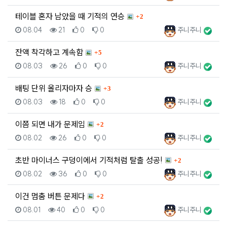
댓글
테이블 혼자 남았을 때 기적의 연승
2
등록일
조회
추천
비추천
등록자
08.04
21
0
0
주니주니
댓글
잔액 착각하고 계속함
5
등록일
조회
추천
비추천
등록자
08.03
26
0
0
주니주니
댓글
배팅 단위 올리자마자 승
3
등록일
조회
추천
비추천
등록자
08.03
18
0
0
주니주니
댓글
이쯤 되면 내가 문제임
2
등록일
조회
추천
비추천
등록자
08.02
26
0
0
주니주니
댓글
초반 마이너스 구덩이에서 기적처럼 탈출 성공!
2
등록일
조회
추천
비추천
등록자
08.02
36
0
0
주니주니
댓글
이건 멈춤 버튼 문제다
2
등록일
조회
추천
비추천
등록자
08.01
40
0
0
주니주니