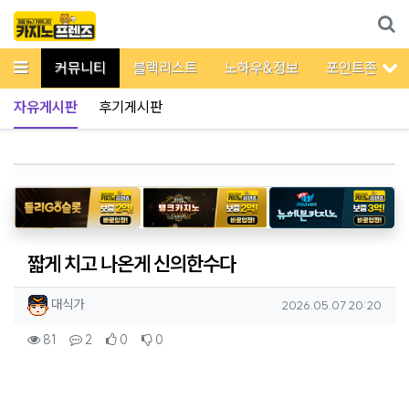
메뉴
이벤트
커뮤니티
블랙리스트
노하우&정보
포인트존
서
자유게시판
후기게시판
짧게 치고 나온게 신의한수다
작성자 정보
작성
작성일
대식가
2026.05.07 20:20
컨텐츠 정보
조회
댓글
추천
비추천
81
2
0
0
본문