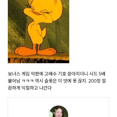
보너스 게임 막판에 고배수 기호 쏟아지더니 시드 5배
불어남 ㅋㅋㅋ 역시 슬롯은 이 맛에 못 끊지. 200장 깔
끔하게 익절하고 나간다