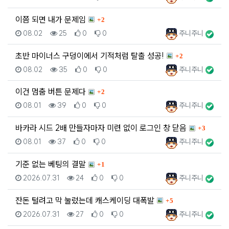
댓글
이쯤 되면 내가 문제임
2
등록일
조회
추천
비추천
등록자
08.02
25
0
0
주니주니
댓글
초반 마이너스 구덩이에서 기적처럼 탈출 성공!
2
등록일
조회
추천
비추천
등록자
08.02
35
0
0
주니주니
댓글
이건 멈춤 버튼 문제다
2
등록일
조회
추천
비추천
등록자
08.01
39
0
0
주니주니
댓글
바카라 시드 2배 만들자마자 미련 없이 로그인 창 닫음
3
등록일
조회
추천
비추천
등록자
08.01
37
0
0
주니주니
댓글
기준 없는 베팅의 결말
1
등록일
조회
추천
비추천
등록자
2026.07.31
24
0
0
주니주니
댓글
잔돈 털려고 막 눌렀는데 캐스케이딩 대폭발
5
등록일
조회
추천
비추천
등록자
2026.07.31
27
0
0
주니주니