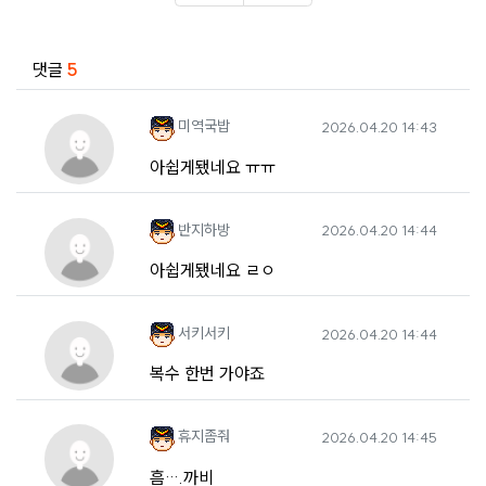
추천
비추천
관련자료
댓글
5
미역국밥님의 댓글
작성일
미역국밥
2026.04.20 14:43
아쉽게됐네요 ㅠㅠ
반지하방님의 댓글
작성일
반지하방
2026.04.20 14:44
아쉽게됐네요 ㄹㅇ
서키서키님의 댓글
작성일
서키서키
2026.04.20 14:44
복수 한번 가야죠
휴지좀줘님의 댓글
작성일
휴지좀줘
2026.04.20 14:45
흠….까비