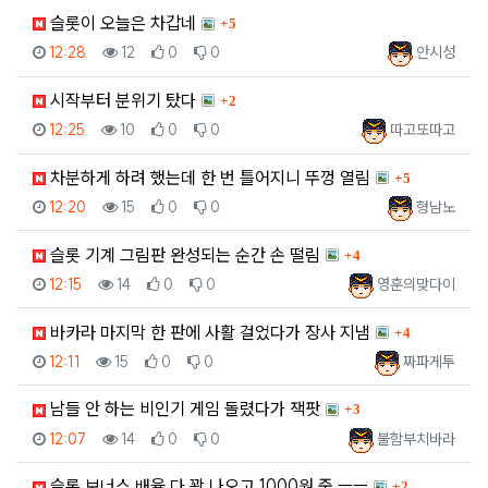
댓글
슬롯이 오늘은 차갑네
5
등록일
조회
추천
비추천
등록자
12:28
12
0
0
안시성
댓글
시작부터 분위기 탔다
2
등록일
조회
추천
비추천
등록자
12:25
10
0
0
따고또따고
댓글
차분하게 하려 했는데 한 번 틀어지니 뚜껑 열림
5
등록일
조회
추천
비추천
등록자
12:20
15
0
0
형남노
댓글
슬롯 기계 그림판 완성되는 순간 손 떨림
4
등록일
조회
추천
비추천
등록자
12:15
14
0
0
영훈의맞다이
댓글
바카라 마지막 한 판에 사활 걸었다가 장사 지냄
4
등록일
조회
추천
비추천
등록자
12:11
15
0
0
짜파게투
댓글
남들 안 하는 비인기 게임 돌렸다가 잭팟
3
등록일
조회
추천
비추천
등록자
12:07
14
0
0
불함부치바라
댓글
슬롯 보너스 배율 다 꽝 나오고 1000원 줌 ㅡㅡ
2