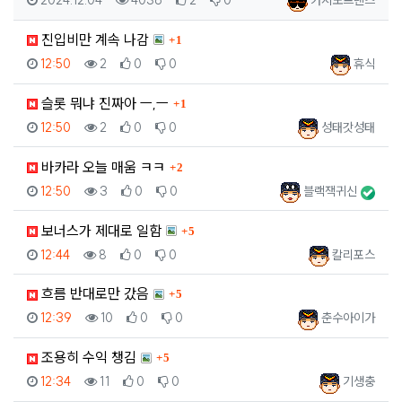
2024.12.04
4036
2
0
카지노프렌즈
댓글
진입비만 계속 나감
1
등록일
조회
추천
비추천
등록자
12:50
2
0
0
휴식
댓글
슬롯 뭐냐 진짜아 ㅡ,ㅡ
1
등록일
조회
추천
비추천
등록자
12:50
2
0
0
성태갓성태
댓글
바카라 오늘 매움 ㅋㅋ
2
등록일
조회
추천
비추천
등록자
12:50
3
0
0
블랙잭귀신
댓글
보너스가 제대로 일함
5
등록일
조회
추천
비추천
등록자
12:44
8
0
0
칼리포스
댓글
흐름 반대로만 갔음
5
등록일
조회
추천
비추천
등록자
12:39
10
0
0
춘수아이가
댓글
조용히 수익 챙김
5
등록일
조회
추천
비추천
등록자
12:34
11
0
0
기생충