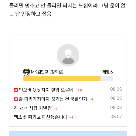
돌리면 멈추고 안 돌리면 터지는 느낌이라 그냥 운이 없
는 날 인정하고 접음
MK김민교
(정회원)
레벨 5
86%
댓글
등록일
08.08
언오버 0.5 차이 혈압 오르네..
4
댓글
등록일
08.08
줄 따라가자마자 끊기는 건 국룰인가
4
댓글
등록일
08.08
하 ㄹㅇ 사람 차별함
3
댓글
등록일
08.07
맥스벳 튕기고 파산했습니다
4