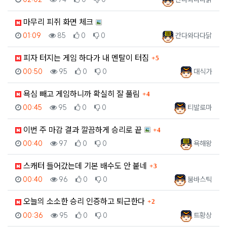
마무리 피쥐 화면 체크
등록일
조회
추천
비추천
등록자
01:09
85
0
0
간다와다다닭
댓글
피자 터지는 게임 하다가 내 멘탈이 터짐
5
등록일
조회
추천
비추천
등록자
00:50
95
0
0
대식가
댓글
욕심 빼고 게임하니까 확실히 잘 풀림
4
등록일
조회
추천
비추천
등록자
00:45
95
0
0
티발로마
댓글
이번 주 마감 결과 깔끔하게 승리로 끝
4
등록일
조회
추천
비추천
등록자
00:40
97
0
0
욕해왕
댓글
스캐터 들어갔는데 기본 배수도 안 붙네
3
등록일
조회
추천
비추천
등록자
00:40
96
0
0
붐바스틱
댓글
오늘의 소소한 승리 인증하고 퇴근한다
2
등록일
조회
추천
비추천
등록자
00:36
95
0
0
트황상