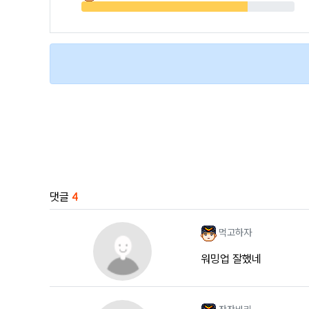
78%
관련자료
댓글
4
먹고하자님의 
먹고하자
워밍업 잘했네
잔잔바리님의 