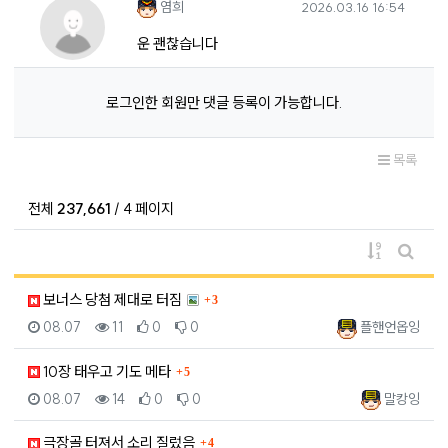
염희님의 댓글
작성일
염희
2026.03.16 16:54
운 괜찮습니다
로그인한 회원만 댓글 등록이 가능합니다.
목록
전체
237,661
/ 4 페이지
게시물 정렬
게시판 
댓글
보너스 당첨 제대로 터짐
3
등록일
조회
추천
비추천
등록자
08.07
11
0
0
플핸언옵잉
댓글
10장 태우고 기도 메타
5
등록일
조회
추천
비추천
등록자
08.07
14
0
0
말캉잉
댓글
극장골 터져서 소리 질렀음
4