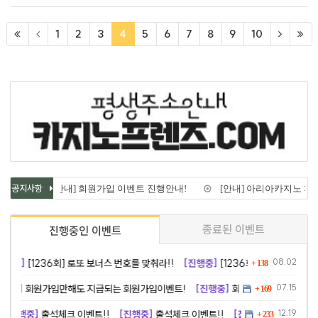
(first)
(current)
(next)
(la
1
2
3
4
5
6
7
8
9
10
공지사항
[안내] 회원가입 이벤트 진행안내!
[안내] 아리아카지노 > 
종료된 이벤트
진행중인 이벤트
댓글
등록일
08.02
중]
[1236회] 로또 보너스 번호를 맞춰라!!
[진행중]
[1236회] 로또 보너스 번호를
138
댓글
등록일
07.15
중]
회원가입만해도 지급되는 회원가입이벤트!
[진행중]
회원가입만해도 지급되는 
169
댓글
등록일
12.19
[진행중]
출석체크 이벤트!!
[진행중]
출석체크 이벤트!!
[진행중]
출석체크 이벤트
233