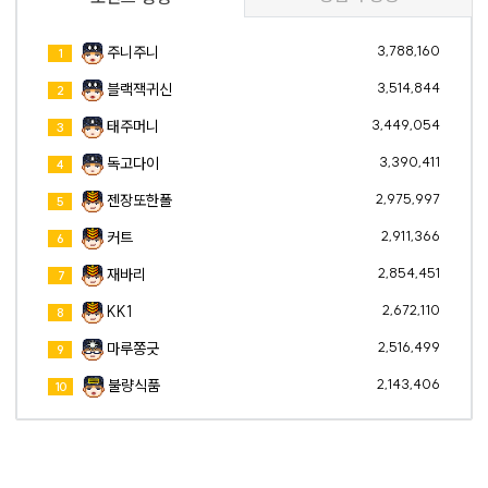
주니주니
3,788,160
1
블랙잭귀신
3,514,844
2
태주머니
3,449,054
3
독고다이
3,390,411
4
젠장또한폴
2,975,997
5
커트
2,911,366
6
재바리
2,854,451
7
KK1
2,672,110
8
마루쫑긋
2,516,499
9
불량식품
2,143,406
10