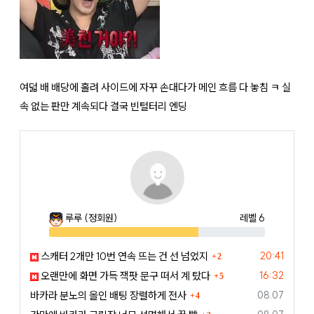
여덟 배 배당에 홀려 사이드에 자꾸 손대다가 메인 흐름 다 놓침 ㅋ 실
속 없는 판만 계속되다 결국 빈털터리 엔딩
루루
(정회원)
레벨 6
69%
댓글
등록일
스캐터 2개만 10번 연속 뜨는 건 선 넘었지
20:41
2
댓글
등록일
오랜만에 화면 가득 잭팟 문구 떠서 계 탔다
16:32
5
댓글
등록일
바카라 분노의 올인 배팅 장렬하게 전사
08.07
4
댓글