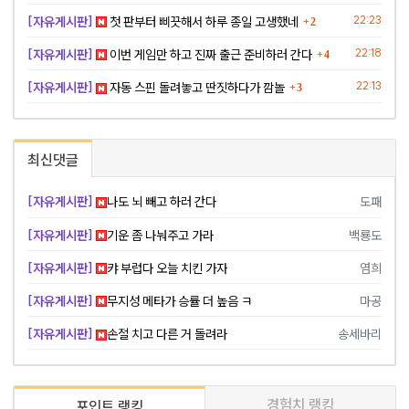
댓글
등록일
22:23
[자유게시판]
첫 판부터 삐끗해서 하루 종일 고생했네
2
댓글
등록일
22:18
[자유게시판]
이번 게임만 하고 진짜 출근 준비하러 간다
4
댓글
등록일
22:13
[자유게시판]
자동 스핀 돌려놓고 딴짓하다가 깜놀
3
최신댓글
등록자
[자유게시판]
나도 뇌 빼고 하러 간다
도패
등록자
[자유게시판]
기운 좀 나눠주고 가라
백룡도
등록자
[자유게시판]
캬 부럽다 오늘 치킨 가자
염희
등록자
[자유게시판]
무지성 메타가 승률 더 높음 ㅋ
마공
등록자
[자유게시판]
손절 치고 다른 거 돌려라
송세바리
경험치 랭킹
포인트 랭킹