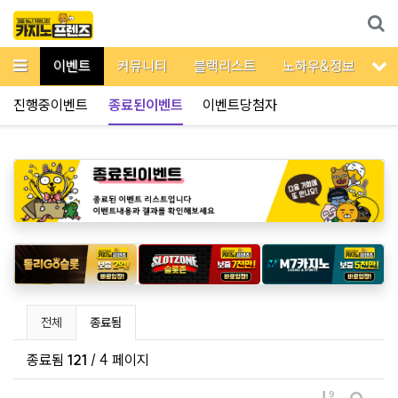
메뉴
체소개
이벤트
커뮤니티
블랙리스트
노하우&정보
포
서
진행중이벤트
종료된이벤트
이벤트당첨자
종료된이벤트 분류 목록
현재 분류
전체
종료됨
종료됨
121
/ 4 페이지