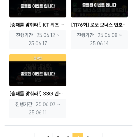
[승패를 맞춰라!] KT 위즈 vs 기아 타이거즈
[1176회] 로또 보너스 번호를 맞춰라!!
진행기간
25.06.12 ~
진행기간
25.06.08 ~
25.06.17
25.06.14
[승패를 맞춰라!] SSG 랜더스 vs LG 트윈스
진행기간
25.06.07 ~
25.06.11